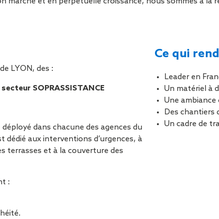
on marché et en perpétuelle croissance, nous sommes à la re
Sécurisa
toiture
Ce qui rend
 de LYON, des :
Leader en Fran
tre secteur SOPRASSISTANCE
Un matériel à d
Une ambiance 
Des chantiers 
Un cadre de tra
 déployé dans chacune des agences du
 dédié aux interventions d’urgences, à
res terrasses et à la couverture des
t :
héité.