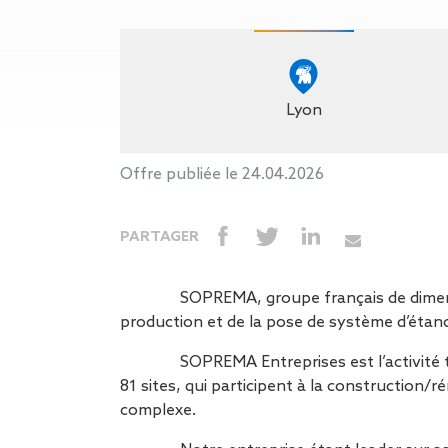
Gestion des Eaux
Pluviales (GEP)
Hygrométrie
Rafraichissement
adiabatique
Lyon
Réfection
d’étanchéité
Toiture
Offre publiée le 24.04.2026
photovoltaïque
Toitures blanches
PARTAGER
réflectives
Travaux sur
amiante/Désamiantage
SOPREMA, groupe français de dimensio
Végétalisation de
production et de la pose de système d’étanc
toiture
Ventilation naturelle
SOPREMA Entreprises est l’activité 
81 sites, qui participent à la construction
complexe.