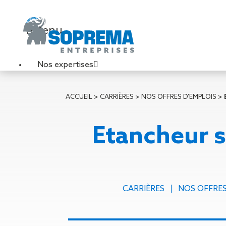
Menu
Nos expertises
Travaux de toiture
ACCUEIL
>
CARRIÈRES
>
NOS OFFRES D'EMPLOIS
>
Couverture sèche
Désenfumage
Etancheur 
Éclairage naturel
Étanchéité liquide
Étanchéité sur support
acier
Étanchéité sur support
CARRIÈRES
NOS OFFRES
béton
Étanchéité sur support
bois