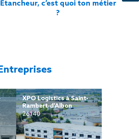
Etancheur, c’est quoi ton métier
?
Entreprises
–
XPO Logistics à Saint-
SEGRO Ce
Rambert-d’Albon
Vénissieux
26140
69