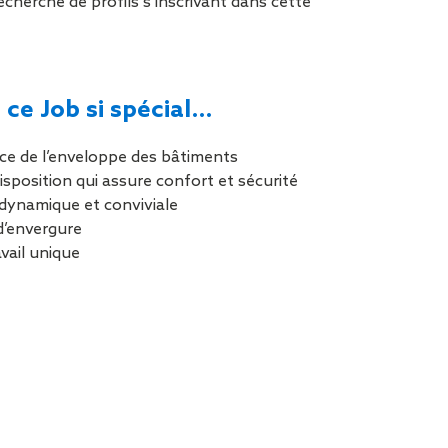
cherche de profils s’inscrivant dans cette
tion de
 ce Job si spécial…
ce de l’enveloppe des bâtiments
isposition qui assure confort et sécurité
dynamique et conviviale
d’envergure
vail unique