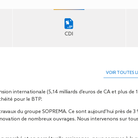
Isolation
Métallerie –
Entretie
Thermique par
Serrurerie
plat inacce
l’Extérieur
Entretie
Perméabilité
toiture-ter
à l’air
accessible
CDI
Entretie
toiture en
Entretie
toiture
photovolta
VOIR TOUTES L
Entretie
toiture vég
Entretie
n internationale (5,14 milliards d’euros de CA et plus de 12
installatio
héité pour le BTP.
pluviale si
Petits t
travaux du groupe SOPREMA. Ce sont aujourd’hui près de 3 9
toiture
/rénovation de nombreux ouvrages. Nous intervenons sur tou
Recherc
fuites