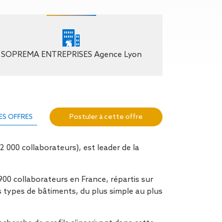
n de toit
ssible
n de
rasse
SOPREMA ENTREPRISES Agence Lyon
n de
 amiante
n de
ïque
Postuler à cette offre
ES OFFRES
n de
étalisée
n des
 000 collaborateurs), est leader de la
ns d’eau
phoïde
ravaux de
00 collaborateurs en France, répartis sur
s types de bâtiments, du plus simple au plus
he de