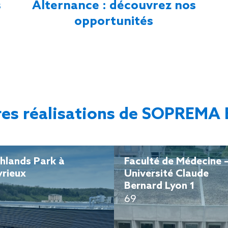
s
Alternance : découvrez nos
opportunités
res réalisations de SOPREMA 
hlands Park à
Faculté de Médecine 
rieux
Université Claude
Bernard Lyon 1
69