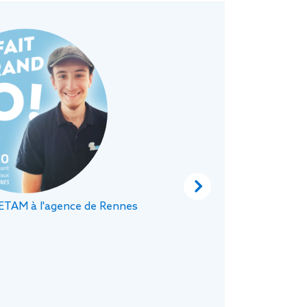
«
En
J’
mi
t
de
pr
Next
 ETAM à l'agence de Rennes