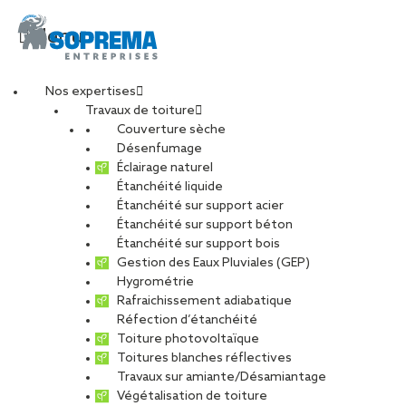
Menu
Nos expertises
Travaux de toiture
Couverture sèche
Désenfumage
Éclairage naturel
Étanchéité liquide
Étanchéité sur support acier
Étanchéité sur support béton
Étanchéité sur support bois
Gestion des Eaux Pluviales (GEP)
Hygrométrie
Rafraichissement adiabatique
Réfection d’étanchéité
Toiture photovoltaïque
Toitures blanches réflectives
Travaux sur amiante/Désamiantage
VOIR LES PHOTOS
Végétalisation de toiture