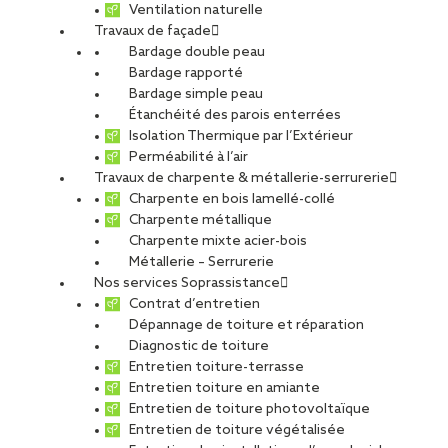
Ventilation naturelle
Travaux de façade
Bardage double peau
DCB Logistics à
Bardage rapporté
Bardage simple peau
Étanchéité des parois enterrées
Corbas
Isolation Thermique par l’Extérieur
Perméabilité à l’air
Travaux de charpente & métallerie-serrurerie
Charpente en bois lamellé-collé
PARTAGER
Charpente métallique
Charpente mixte acier-bois
Métallerie – Serrurerie
Carte d'identité du chantier
Nos services Soprassistance
Contrat d’entretien
Ville
: Corbas
Dépannage de toiture et réparation
Agence
: Lyon
Diagnostic de toiture
Maitre d’ouvrage
: DCB Logistics
Entretien toiture-terrasse
Architecte
: SOHO Architecture
Entretien toiture en amiante
Type de projet
Entretien de toiture photovoltaïque
Entretien de toiture végétalisée
Activité :
Façade, Toiture