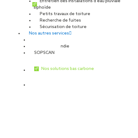
Entretien des installations d’eau pluviale
siphoïde
Petits travaux de toiture
Recherche de fuites
Sécurisation de toiture
Nos autres services
Sécurité Incendie
SOPSCAN
Nos solutions bas carbone
Toiture et/ou façade photovoltaïque
Avec une parfaite maîtrise de la réglementation et des
documents techniques, concernant notamment les systèmes
d’intégration, nous vous proposons des solutions
photovoltaïques sur toitures étanchées en travaux neufs et en
rénovation en conformité avec les règles en vigueur.
EN SAVOIR PLUS