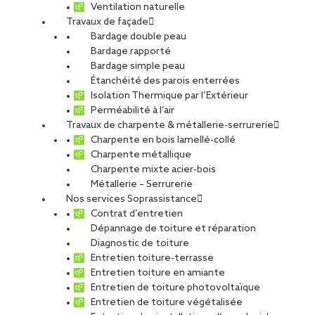
Ventilation naturelle
Travaux de façade
Bardage double peau
Bardage rapporté
Vous recherchez une solution
Bardage simple peau
Étanchéité des parois enterrées
avec un impact carbone
Isolation Thermique par l’Extérieur
maîtrisé ?
Perméabilité à l’air
Travaux de charpente & métallerie-serrurerie
Charpente en bois lamellé-collé
Les solutions présentées ci-après sont adaptées à toute
Charpente métallique
typologie de bâtiment, comportent différents bénéfices et
Charpente mixte acier-bois
s’adaptent à toutes destinations afin de vous faire profiter d’un
Métallerie – Serrurerie
panel complet de solutions, et de notre expertise reconnue pour
Nos services Soprassistance
avancer ensemble au service de vos projets de construction
Contrat d’entretien
durables et responsables.
Dépannage de toiture et réparation
Diagnostic de toiture
Entretien toiture-terrasse
Entretien toiture en amiante
Entretien de toiture photovoltaïque
Entretien de toiture végétalisée