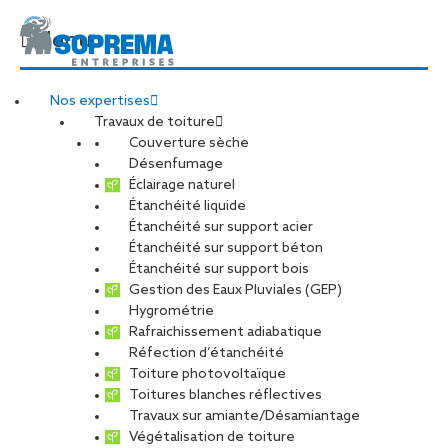
Menu
Nos expertises
Travaux de toiture
Couverture sèche
Désenfumage
Éclairage naturel
Étanchéité liquide
Nos solutions à
Étanchéité sur support acier
Étanchéité sur support béton
Étanchéité sur support bois
moindre impact
Gestion des Eaux Pluviales (GEP)
Hygrométrie
carbone
Rafraichissement adiabatique
Réfection d’étanchéité
Toiture photovoltaïque
Toitures blanches réflectives
Travaux sur amiante/Désamiantage
Végétalisation de toiture