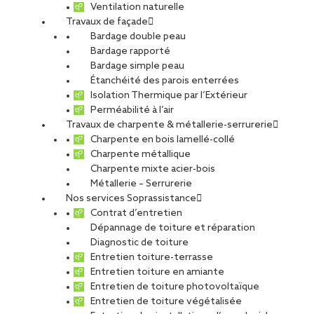
Ventilation naturelle
Travaux de façade
Bardage double peau
Bardage rapporté
Bardage simple peau
Étanchéité des parois enterrées
PROLOGIS DC9 –
URBAN VALLEY
Isolation Thermique par l’Extérieur
Chécy
BÂTIMENT 1 –
Argenteuil
Perméabilité à l’air
45
95
Travaux de charpente & métallerie-serrurerie
Charpente en bois lamellé-collé
Charpente métallique
Charpente mixte acier-bois
Métallerie – Serrurerie
Nos services Soprassistance
Contrat d’entretien
Dépannage de toiture et réparation
ESI 3 – Louvres
RÉNOVATION D’UN
Diagnostic de toiture
BÂTIMENT INDUSTRIEL
95
Entretien toiture-terrasse
– Roissy-en-France
Entretien toiture en amiante
95
Entretien de toiture photovoltaïque
Entretien de toiture végétalisée