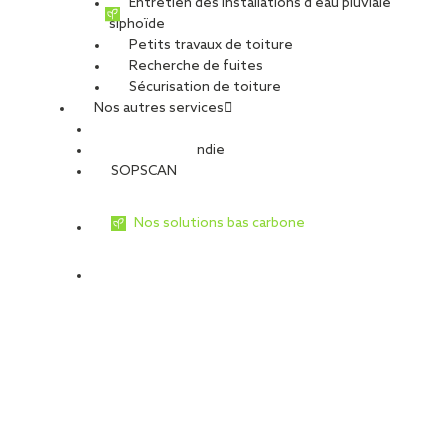
Entretien des installations d’eau pluviale
siphoïde
Petits travaux de toiture
Recherche de fuites
Sécurisation de toiture
Nos autres services
BÂTIMENT P1 –
DECATHLON – La
Villebon-sur-Yvette
Tronche
Sécurité Incendie
91
38
SOPSCAN
Nos solutions bas carbone
TREMBLAY HUB –
Bâtiments B/C
93