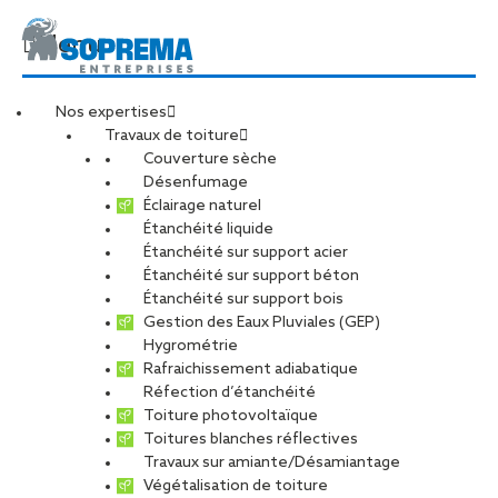
Menu
Nos expertises
Travaux de toiture
Couverture sèche
Nos réalisations
Désenfumage
Éclairage naturel
Étanchéité liquide
Étanchéité sur support acier
Étanchéité sur support béton
Filtrer les réalisations
Étanchéité sur support bois
Gestion des Eaux Pluviales (GEP)
Hygrométrie
Rafraichissement adiabatique
RÉSIDENCE LA PLAGE –
CRIÉE – Le Guilvinec
Réfection d’étanchéité
Dunkerque
29
Toiture photovoltaïque
59
Toitures blanches réflectives
Travaux sur amiante/Désamiantage
Végétalisation de toiture