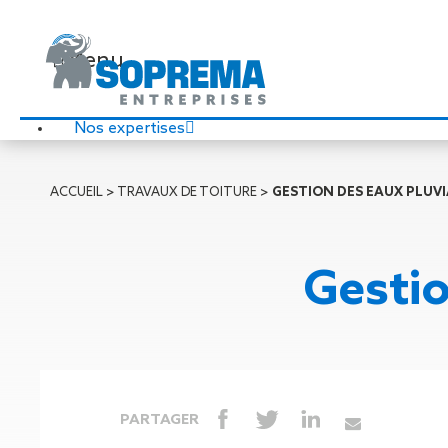
Menu
Nos expertises
Travaux de toiture
ACCUEIL
>
TRAVAUX DE TOITURE
>
GESTION DES EAUX PLUVI
Couverture sèche
Désenfumage
Éclairage naturel
Gestio
Étanchéité liquide
Étanchéité sur support
acier
Étanchéité sur support
béton
Étanchéité sur support
PARTAGER
bois