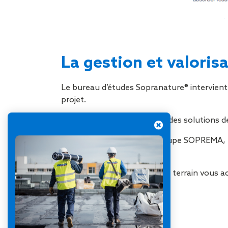
La gestion et valori
Le bureau d’études Sopranature® intervie
projet.
Nos experts dimensionnent des solutions de
Greenfield, pépinière du groupe SOPREMA, es
urbaines.
Notre équipe d’experts sur le terrain vous 
créatives.