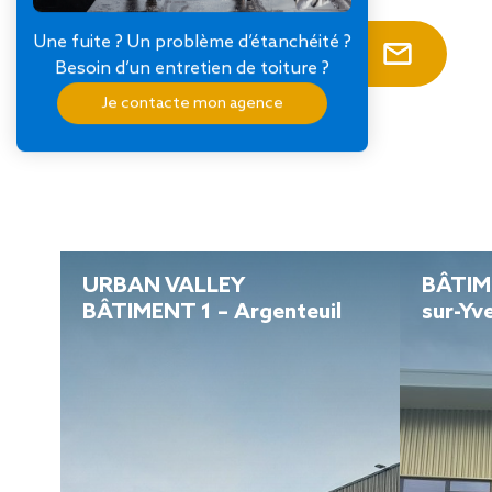
Une fuite ? Un problème d’étanchéité ?
Contacter un expert
Besoin d’un entretien de toiture ?
Je contacte mon agence
URBAN VALLEY
BÂTIME
BÂTIMENT 1 – Argenteuil
sur-Yv