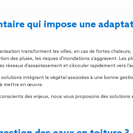
Isolation
Métallerie –
Entretie
Thermique par
Serrurerie
plat inacce
l’Extérieur
Entretie
Perméabilité
toiture-ter
taire qui impose une adaptati
à l’air
accessible
Entretie
toiture en
Entretie
nisation transforment les villes, en cas de fortes chaleurs, 
toiture
ication des pluies, les risques d’inondations s’aggravent. Les
photovolta
s réseaux d’assainissement et s’écouler rapidement vers l’av
Entretie
es solutions intégrant le végétal associées à une bonne gesti
toiture vég
 à mettre en œuvre.
Entretie
installatio
nscients des enjeux, nous vous proposons des solutions e
pluviale si
Petits t
toiture
Recherc
fuites