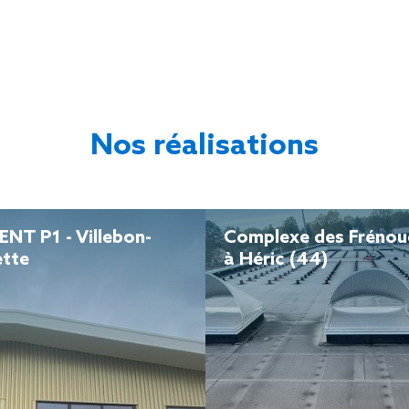
Nos réalisations
NT P1 - Villebon-
Complexe des Frénoue
ette
à Héric (44)