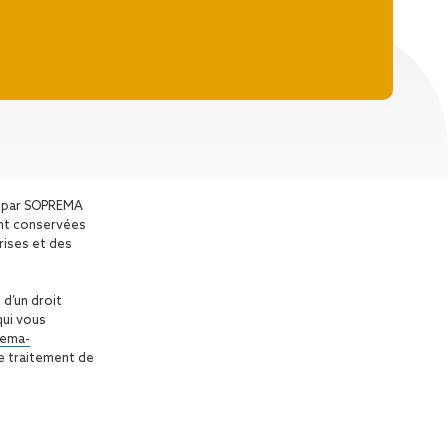
sé par SOPREMA
ont conservées
rises et des
 d’un droit
qui vous
ema-
le traitement de