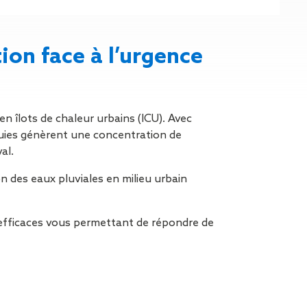
n de toit
ssible
n de
rasse
on face à l’urgence
n de
 amiante
n de
en îlots de chaleur urbains (ICU). Avec
 pluies génèrent une concentration de
ïque
al.
n de
on des eaux pluviales en milieu urbain
étalisée
n des
ns d’eau
fficaces vous permettant de répondre de
phoïde
ravaux de
he de