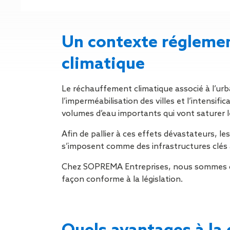
Gestion des Eaux
Pluviales (GEP)
Hygrométrie
Rafraichissement
Un contexte réglemen
adiabatique
climatique
Réfection
d’étanchéité
Toiture
Le réchauffement climatique associé à l’urba
photovoltaïque
l’imperméabilisation des villes et l’intensif
Toitures blanches
volumes d’eau importants qui vont saturer le
réflectives
Afin de pallier à ces effets dévastateurs, l
Travaux sur
s’imposent comme des infrastructures clés
amiante/Désamiantage
Végétalisation de
Chez SOPREMA Entreprises, nous sommes co
toiture
façon conforme à la législation.
Ventilation naturelle