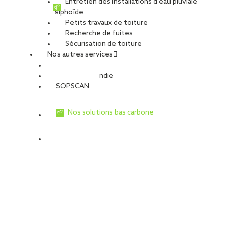
Entretien des installations d’eau pluviale
siphoïde
Petits travaux de toiture
Recherche de fuites
Sécurisation de toiture
Nos autres services
Sécurité Incendie
SOPSCAN
Travaux de
Travaux de façade
toiture
Nos solutions bas carbone
DÉCOUVRIR
DÉCOUVRIR
Services