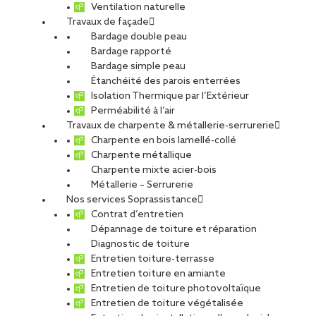
59380 SOCX
Ventilation naturelle
Travaux de façade
Bardage double peau
Bardage rapporté
03 28 20 00 44
Bardage simple peau
Étanchéité des parois enterrées
Isolation Thermique par l’Extérieur
Perméabilité à l’air
soprassistance-dunkerque@soprema.fr
Travaux de charpente & métallerie-serrurerie
Charpente en bois lamellé-collé
PARTAGER
Charpente métallique
Charpente mixte acier-bois
Métallerie – Serrurerie
Nos services Soprassistance
Contrat d’entretien
Vous avez un nouveau projet à mener,
Dépannage de toiture et réparation
besoin d’un service d'assistance ?
Diagnostic de toiture
Prendre contact
Entretien toiture-terrasse
Entretien toiture en amiante
Entretien de toiture photovoltaïque
Site web
Entretien de toiture végétalisée