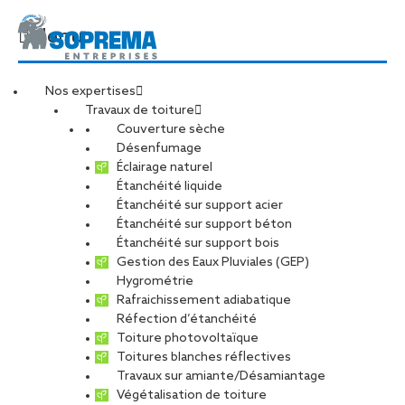
Menu
Nos expertises
Travaux de toiture
Couverture sèche
Désenfumage
SOPREMA
Éclairage naturel
Étanchéité liquide
Étanchéité sur support acier
Entreprises - Secteur
Étanchéité sur support béton
Étanchéité sur support bois
de Dunkerque
Gestion des Eaux Pluviales (GEP)
Hygrométrie
Rafraichissement adiabatique
Réfection d’étanchéité
Toiture photovoltaïque
Toitures blanches réflectives
Travaux sur amiante/Désamiantage
36 Route de Bierne
Végétalisation de toiture