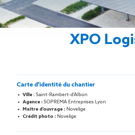
Gestion des Eaux
Pluviales (GEP)
Hygrométrie
Rafraichissement
adiabatique
XPO Logis
Réfection
d’étanchéité
Toiture
photovoltaïque
Toitures blanches
réflectives
Travaux sur
Carte d'identité du chantier
amiante/Désamiantage
Végétalisation de
Ville
: Saint-Rambert-d’Albon
toiture
Agence :
SOPREMA Entreprises Lyon
Ventilation naturelle
Maître d’ouvrage :
Novelige
Crédit photo :
Novelige