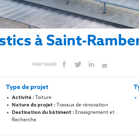
Isolation
Métallerie –
Entretie
Thermique par
Serrurerie
plat inacce
l’Extérieur
Entretie
Perméabilité
toiture-ter
à l’air
accessible
tics à Saint-Rambe
Entretie
toiture en
Entretie
toiture
PARTAGER
photovolta
Entretie
toiture vég
Type de projet
T
Entretie
installatio
Activité :
Toiture
pluviale si
Nature du projet :
Travaux de rénovation
Petits t
Destination du bâtiment :
Enseignement et
toiture
Recherche
Recherc
fuites