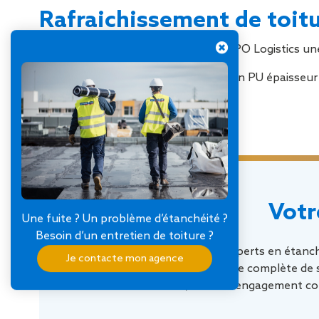
Rafraichissement de toit
SOPREMA Entreprises réalise pour XPO Logistics une 
L’ouvrage est recouvert d’une isolation PU épaisse
Votr
Une fuite ? Un problème d’étanchéité ?
Besoin d’un entretien de toiture ?
À la recherche d’experts en étanch
Je contacte mon agence
propose une gamme complète de ser
bâtiments, avec un engagement cons