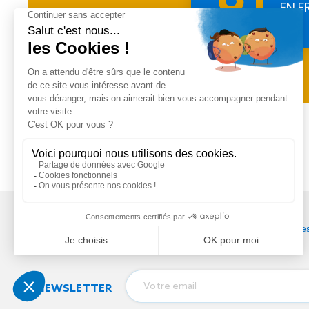
EN F
Tél
:
03 88 79 84 00
contact@soprema-entreprises
NEWSLETTER