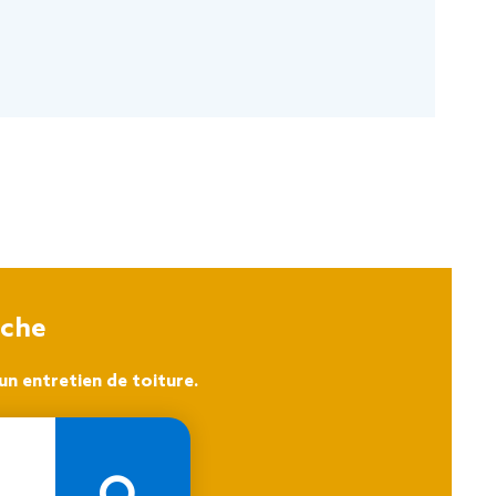
oche
n entretien de toiture.