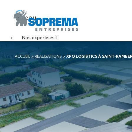
Menu
Nos expertises
Travaux de toiture
ACCUEIL
>
REALISATIONS
>
XPO LOGISTICS À SAINT-RAMBE
Couverture sèche
Désenfumage
Éclairage naturel
Étanchéité liquide
Étanchéité sur support
acier
Étanchéité sur support
béton
Étanchéité sur support
bois