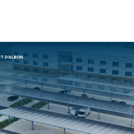
Travaux de
Travaux de
Nos services
RT-D’ALBON
façade
charpente &
Soprassistance
Bardage
métallerie-serrurerie
Contrat
double peau
Charpente en
d’entretien
Bardage
bois lamellé-
Dépanna
rapporté
collé
toiture et
Bardage
Charpente
réparation
simple peau
métallique
Diagnost
Étanchéité
Charpente
toiture
des parois
mixte acier-
Entretie
enterrées
bois
terrasse