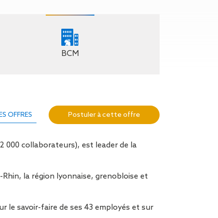
n de toit
ssible
n de
rasse
BCM
n de
 amiante
n de
ïque
Postuler à cette offre
ES OFFRES
n de
étalisée
n des
 000 collaborateurs), est leader de la
ns d’eau
phoïde
ravaux de
Rhin, la région lyonnaise, grenobloise et
he de
ur le savoir-faire de ses 43 employés et sur