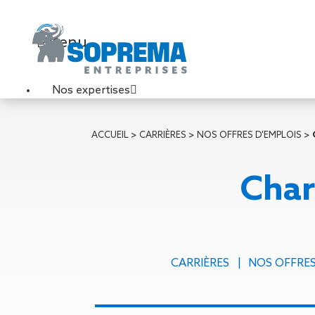
Menu
Nos expertises
Travaux de toiture
ACCUEIL
>
CARRIÈRES
>
NOS OFFRES D'EMPLOIS
>
Couverture sèche
Désenfumage
Char
Éclairage naturel
Étanchéité liquide
Étanchéité sur support
acier
Étanchéité sur support
CARRIÈRES
NOS OFFRES
béton
Étanchéité sur support
bois