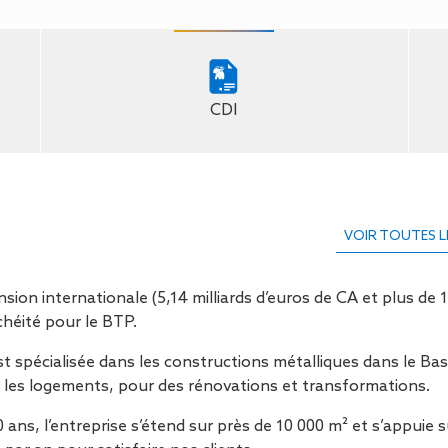
Isolation
Métallerie –
Entretie
Thermique par
Serrurerie
plat inacce
l’Extérieur
Entretie
Perméabilité
toiture-ter
à l’air
accessible
CDI
Entretie
toiture en
Entretie
toiture
photovolta
VOIR TOUTES L
Entretie
toiture vég
Entretie
n internationale (5,14 milliards d’euros de CA et plus de 12
installatio
héité pour le BTP.
pluviale si
Petits t
 spécialisée dans les constructions métalliques dans le Bas-
toiture
, les logements, pour des rénovations et transformations.
Recherc
 ans, l’entreprise s’étend sur près de 10 000 m² et s’appuie s
fuites