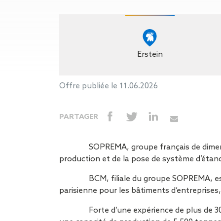
Gestion des Eaux
Pluviales (GEP)
Hygrométrie
Rafraichissement
adiabatique
Erstein
Réfection
d’étanchéité
Toiture
Offre publiée le 11.06.2026
photovoltaïque
Toitures blanches
PARTAGER
réflectives
Travaux sur
amiante/Désamiantage
SOPREMA, groupe français de dimensio
Végétalisation de
production et de la pose de système d’étanc
toiture
Ventilation naturelle
BCM, filiale du groupe SOPREMA, est
parisienne pour les bâtiments d’entreprises
Forte d’une expérience de plus de 30