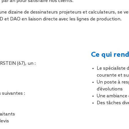
par an pour satisfaire nos clients.
Sécurisa
toiture
 dizaine de dessinateurs projeteurs et calculateurs, se veut
 et DAO en liaison directe avec les lignes de production.
Ce qui rend
RSTEIN (67), un :
Le spécialiste 
courante et su
Un poste à res
d’évolutions
 suivantes :
Une ambiance 
Des tâches dive
aitants
devis