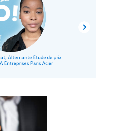
o
m
n’
Next
Li
at, Alternante Étude de prix
Entreprises Paris Acier