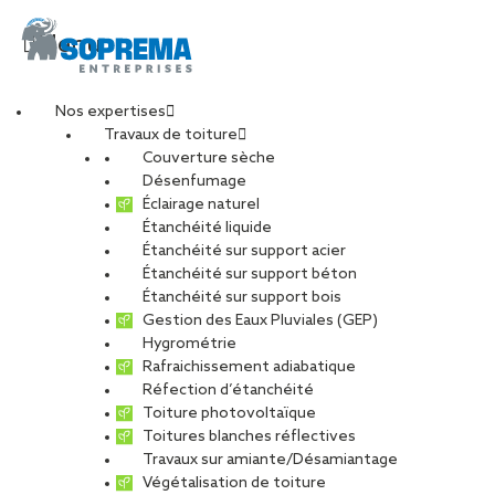
Menu
Nos expertises
Travaux de toiture
Couverture sèche
Ravaleur (H/F)
Désenfumage
Éclairage naturel
Étanchéité liquide
Étanchéité sur support acier
Étanchéité sur support béton
CARRIÈRES
NOS OFFRES D’EMPLOIS
Étanchéité sur support bois
Gestion des Eaux Pluviales (GEP)
ETUDIANTS ET DIPLÔMÉS
RELATIONS ÉCOLES
Hygrométrie
NOS ÉQUIPES
POURQUOI SOPREMA ENTREPRISES ?
Rafraichissement adiabatique
Réfection d’étanchéité
Toiture photovoltaïque
Toitures blanches réflectives
Travaux sur amiante/Désamiantage
Végétalisation de toiture