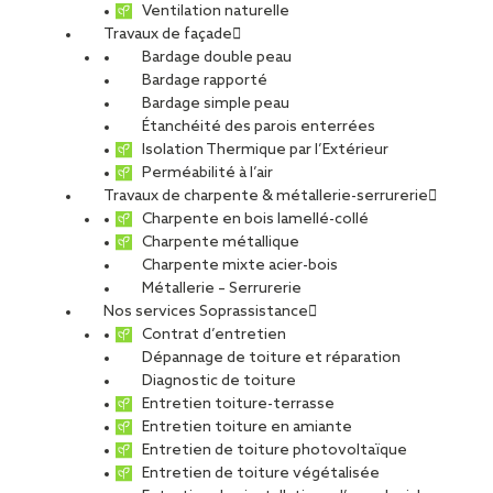
Ventilation naturelle
Nantes
Travaux de façade
Bardage double peau
Bardage rapporté
Bardage simple peau
Étanchéité des parois enterrées
Isolation Thermique par l’Extérieur
CDI
Perméabilité à l’air
Travaux de charpente & métallerie-serrurerie
Charpente en bois lamellé-collé
Charpente métallique
Charpente mixte acier-bois
Métallerie – Serrurerie
SOPREMA ENTREPRISES Agence Nantes
Nos services Soprassistance
Contrat d’entretien
Dépannage de toiture et réparation
Offre publiée le 23.06.2026
Diagnostic de toiture
Entretien toiture-terrasse
PARTAGER
Entretien toiture en amiante
Entretien de toiture photovoltaïque
Entretien de toiture végétalisée
VOIR TOUTES LES OFFRES
Postuler à cette offre