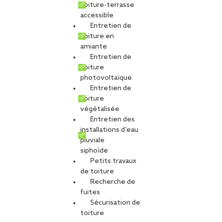
toiture-terrasse
accessible
Entretien de
Résidence Charles
toiture en
amiante
Entretien de
Bataille à Nantes
toiture
photovoltaïque
Entretien de
toiture
PARTAGER
végétalisée
Entretien des
installations d’eau
Carte d'identité du chantier
pluviale
siphoïde
Ville
: Nantes
Petits travaux
Agence
: Nantes
de toiture
Maitre d’ouvrage
: La Nantaise d’Habitations
Recherche de
Architecte
: Agence Vigneron Architecte
fuites
Type de projet
Sécurisation de
toiture
Activité :
Façade