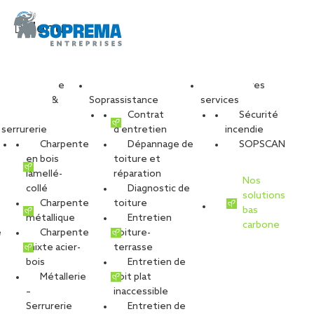
Menu
Travaux de
Nos services
Nos autres
charpente &
Soprassistance
services
métallerie-
Contrat
Sécurité
serrurerie
d’entretien
incendie
Charpente
Dépannage de
SOPSCAN
en bois
toiture et
lamellé-
réparation
Nos
collé
Diagnostic de
solutions
Charpente
toiture
bas
métallique
Entretien
carbone
é
Charpente
toiture-
mixte acier-
terrasse
bois
Entretien de
Métallerie
toit plat
–
inaccessible
VOIR LES PHOTOS
Serrurerie
Entretien de