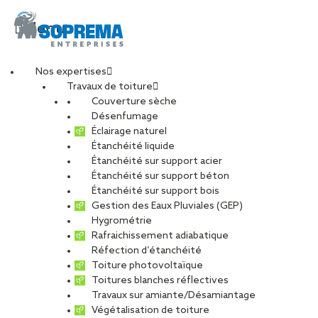
Menu
Nos expertises
Travaux de toiture
Couverture sèche
Etancheur (H/F)
Désenfumage
Éclairage naturel
Étanchéité liquide
Étanchéité sur support acier
Étanchéité sur support béton
CARRIÈRES
NOS OFFRES D’EMPLOIS
Étanchéité sur support bois
Gestion des Eaux Pluviales (GEP)
ETUDIANTS ET DIPLÔMÉS
RELATIONS ÉCOLES
Hygrométrie
NOS ÉQUIPES
POURQUOI SOPREMA ENTREPRISES ?
Rafraichissement adiabatique
Réfection d’étanchéité
Toiture photovoltaïque
Toitures blanches réflectives
Travaux sur amiante/Désamiantage
Végétalisation de toiture