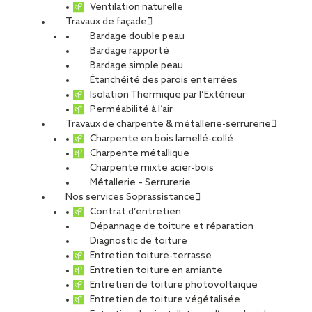
Ventilation naturelle
Nantes
Travaux de façade
Bardage double peau
Bardage rapporté
Bardage simple peau
Étanchéité des parois enterrées
Isolation Thermique par l’Extérieur
CDI
Perméabilité à l’air
Travaux de charpente & métallerie-serrurerie
Charpente en bois lamellé-collé
Charpente métallique
Charpente mixte acier-bois
Métallerie – Serrurerie
SOPREMA ENTREPRISES Agence Nantes
Nos services Soprassistance
Contrat d’entretien
Dépannage de toiture et réparation
Offre publiée le 23.06.2026
Diagnostic de toiture
Entretien toiture-terrasse
PARTAGER
Entretien toiture en amiante
Entretien de toiture photovoltaïque
Entretien de toiture végétalisée
VOIR TOUTES LES OFFRES
Postuler à cette offre