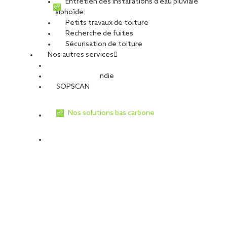
Entretien des installations d’eau pluviale
siphoïde
PARTAGER
Petits travaux de toiture
Recherche de fuites
Sécurisation de toiture
VOIR TOUTES LES OFFRES
Postuler à cette offre
Nos autres services
SOPREMA, groupe français de dimension internationale
Sécurité Incendie
(5,14 milliards d’euros de CA et plus de 12 000 collaborateurs),
SOPSCAN
est leader de la production et de la pose de système
d’étanchéité pour le BTP.
Nos solutions bas carbone
Fortement ancrée dans le Grand Ouest, SOTEBA, filiale
du groupe SOPREMA, s’appuie sur le savoir-faire et l’expérience
de ses 90 collaborateurs pour réaliser toutes les techniques de
l’étanchéité, de la couverture, du bardage, de la charpente, de la
métallerie et de la serrurerie.
L’équipe apporte des solutions innovantes et
respectueuses des normes en vigueur pour l’ensemble des
applications concernant le clos et le couvert.
Reconnue pour son expertise et sa qualité de conseil,