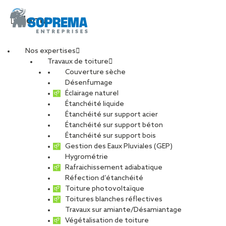
Menu
Nos expertises
Travaux de toiture
Couverture sèche
Chef d’équipe de
Désenfumage
Éclairage naturel
Étanchéité liquide
pose – Métallerie
Étanchéité sur support acier
Étanchéité sur support béton
serrurerie (H/F)
Étanchéité sur support bois
Gestion des Eaux Pluviales (GEP)
Hygrométrie
Rafraichissement adiabatique
Réfection d’étanchéité
Toiture photovoltaïque
CARRIÈRES
NOS OFFRES D’EMPLOIS
Toitures blanches réflectives
ETUDIANTS ET DIPLÔMÉS
RELATIONS ÉCOLES
Travaux sur amiante/Désamiantage
NOS ÉQUIPES
POURQUOI SOPREMA ENTREPRISES ?
Végétalisation de toiture