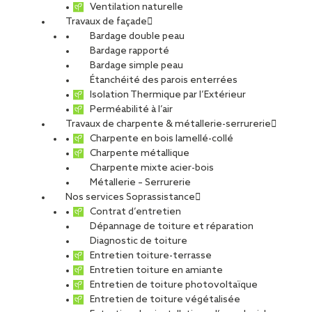
Ventilation naturelle
Travaux de façade
Bardage double peau
Bardage rapporté
Bardage simple peau
Étanchéité des parois enterrées
Montreuil-Juigné
Isolation Thermique par l’Extérieur
Perméabilité à l’air
Travaux de charpente & métallerie-serrurerie
Charpente en bois lamellé-collé
Charpente métallique
Charpente mixte acier-bois
CDI
Métallerie – Serrurerie
Nos services Soprassistance
Contrat d’entretien
Dépannage de toiture et réparation
Diagnostic de toiture
Entretien toiture-terrasse
SOTEBA
Entretien toiture en amiante
Entretien de toiture photovoltaïque
Entretien de toiture végétalisée
Offre publiée le 24.04.2026