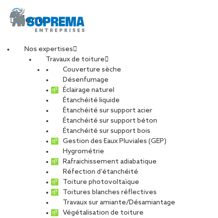
Menu
Nos expertises
Travaux de toiture
Couverture sèche
Désenfumage
Éclairage naturel
Étanchéité liquide
Étanchéité sur support acier
Étanchéité sur support béton
Étanchéité sur support bois
Gestion des Eaux Pluviales (GEP)
Hygrométrie
Rafraichissement adiabatique
Réfection d’étanchéité
Toiture photovoltaïque
Toitures blanches réflectives
Travaux sur amiante/Désamiantage
VOIR LES PHOTOS
Végétalisation de toiture