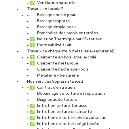
Ventilation naturelle
Travaux de façade
Bardage double peau
Carrefour Property
Bardage rapporté
Bardage simple peau
Étanchéité des parois enterrées
Isolation Thermique par l’Extérieur
PARTAGER
Perméabilité à l’air
Travaux de charpente & métallerie-serrurerie
Charpente en bois lamellé-collé
Carte d'identité du chantier
Charpente métallique
Charpente mixte acier-bois
Métier :
Charpente
Métallerie – Serrurerie
Ville :
Nord-Ouest de la France
Nos services Soprassistance
Agence :
SotebaRSR
Contrat d’entretien
Maître d’ouvrage :
Carrefour Property – Carmilla – Aful
Dépannage de toiture et réparation
Diagnostic de toiture
Type de projet
Entretien toiture-terrasse
Activité :
Charpente-Métallerie-Serrurerie
Entretien toiture en amiante
Nature du projet :
Travaux de rénovation
Entretien de toiture photovoltaïque
Destination du bâtiment :
Commerces (dont artisanat)
Entretien de toiture végétalisée