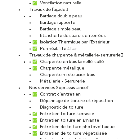
Ventilation naturelle
Travaux de façade
Bardage double peau
Caserne Dalstein
Bardage rapporté
Bardage simple peau
Étanchéité des parois enterrées
Isolation Thermique par l’Extérieur
PARTAGER
Perméabilité à l’air
Travaux de charpente & métallerie-serrurerie
Charpente en bois lamellé-collé
Carte d'identité du chantier
Charpente métallique
Charpente mixte acier-bois
Métier :
Étanchéité, couverture, bardage
Métallerie – Serrurerie
Ville :
Avrillé
Nos services Soprassistance
Agence :
Soteba-RSR
Contrat d’entretien
Maître d’ouvrage :
ESID (Etablissement du Service
Dépannage de toiture et réparation
Infrastructure de la Défense de Rennes)
Diagnostic de toiture
Maître d’oeuvre :
Sarl L’Heude & L’Heud
Entretien toiture-terrasse
Entretien toiture en amiante
Type de projet
Entretien de toiture photovoltaïque
Activité :
Façade, Toiture
Entretien de toiture végétalisée
Nature du projet :
Travaux neufs