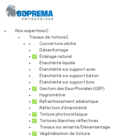
Menu
Nos expertises
Travaux de toiture
Couverture sèche
Désenfumage
Éclairage naturel
Étanchéité liquide
Étanchéité sur support acier
Étanchéité sur support béton
Étanchéité sur support bois
Gestion des Eaux Pluviales (GEP)
Hygrométrie
Rafraichissement adiabatique
Réfection d’étanchéité
Toiture photovoltaïque
Toitures blanches réflectives
Travaux sur amiante/Désamiantage
VOIR LES PHOTOS
Végétalisation de toiture