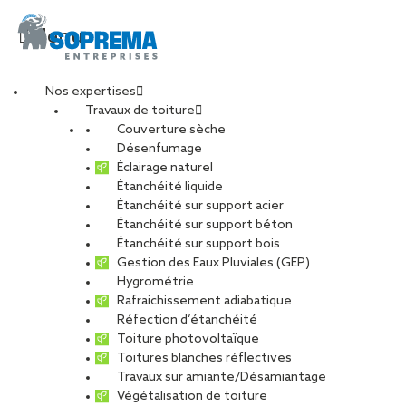
Menu
Nos expertises
Travaux de toiture
Couverture sèche
Alternance –
Désenfumage
Éclairage naturel
Étanchéité liquide
Dessinateur
Étanchéité sur support acier
Étanchéité sur support béton
projeteur bâtiment
Étanchéité sur support bois
Gestion des Eaux Pluviales (GEP)
Hygrométrie
(H/F)
Rafraichissement adiabatique
Réfection d’étanchéité
Toiture photovoltaïque
Toitures blanches réflectives
Travaux sur amiante/Désamiantage
CARRIÈRES
NOS OFFRES D’EMPLOIS
Végétalisation de toiture