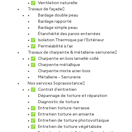
ETUDIANTS ET DIPLÔMÉS
RELATIONS ÉCOLES
Ventilation naturelle
Travaux de façade
NOS ÉQUIPES
POURQUOI SOPREMA ENTREPRISES ?
Bardage double peau
Bardage rapporté
Bardage simple peau
Étanchéité des parois enterrées
Isolation Thermique par l’Extérieur
Perméabilité à l’air
Travaux de charpente & métallerie-serrurerie
La Chapelle-Saint-Luc
Charpente en bois lamellé-collé
Charpente métallique
Charpente mixte acier-bois
Métallerie – Serrurerie
Nos services Soprassistance
Contrat d’entretien
Alternance
Dépannage de toiture et réparation
Diagnostic de toiture
Entretien toiture-terrasse
Entretien toiture en amiante
Entretien de toiture photovoltaïque
Entretien de toiture végétalisée
COLLIN