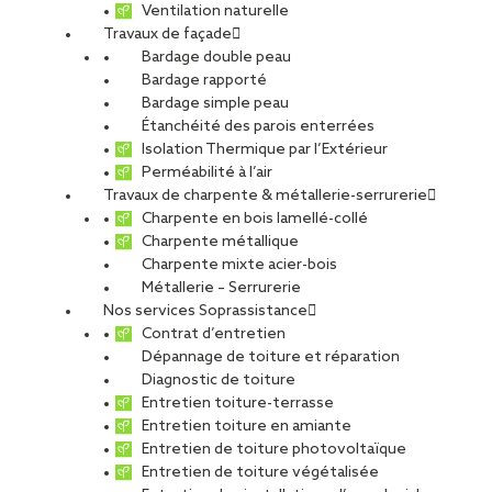
Ventilation naturelle
Travaux de façade
CARRIÈRES
NOS OFFRES D’EMPLOIS
Bardage double peau
ETUDIANTS ET DIPLÔMÉS
RELATIONS ÉCOLES
Bardage rapporté
NOS ÉQUIPES
POURQUOI SOPREMA ENTREPRISES ?
Bardage simple peau
Étanchéité des parois enterrées
Isolation Thermique par l’Extérieur
Perméabilité à l’air
Travaux de charpente & métallerie-serrurerie
Charpente en bois lamellé-collé
Charpente métallique
Gennevilliers
Charpente mixte acier-bois
Métallerie – Serrurerie
Nos services Soprassistance
Contrat d’entretien
Dépannage de toiture et réparation
Diagnostic de toiture
Alternance
Entretien toiture-terrasse
Entretien toiture en amiante
Entretien de toiture photovoltaïque
Entretien de toiture végétalisée