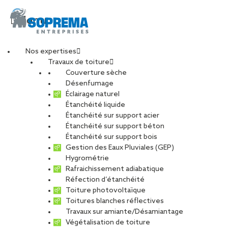
Menu
Nos expertises
Travaux de toiture
Couverture sèche
Alternance –
Désenfumage
Éclairage naturel
Étanchéité liquide
Conducteur de
Étanchéité sur support acier
Étanchéité sur support béton
travaux
Étanchéité sur support bois
Gestion des Eaux Pluviales (GEP)
Hygrométrie
SOPRASSISTANCE
Rafraichissement adiabatique
Réfection d’étanchéité
(H/F)
Toiture photovoltaïque
Toitures blanches réflectives
Travaux sur amiante/Désamiantage
Végétalisation de toiture