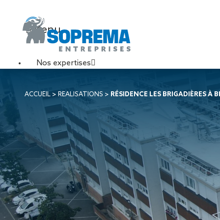
Menu
Nos expertises
Travaux de toiture
ACCUEIL
>
REALISATIONS
>
RÉSIDENCE LES BRIGADIÈRES À 
Couverture sèche
Désenfumage
Éclairage naturel
Étanchéité liquide
Étanchéité sur support
acier
Étanchéité sur support
béton
Étanchéité sur support
bois