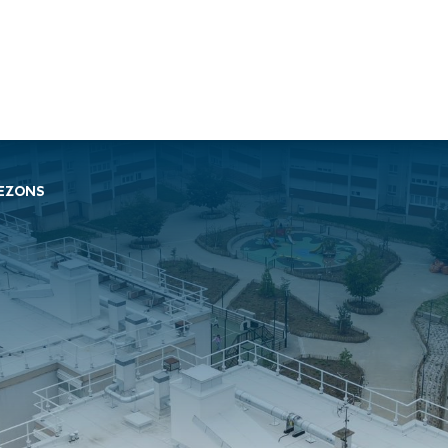
Travaux de
Travaux de
Nos services
BEZONS
façade
charpente &
Soprassistance
Bardage
métallerie-serrurerie
Contrat
double peau
Charpente en
d’entretien
Bardage
bois lamellé-
Dépanna
rapporté
collé
toiture et
Bardage
Charpente
réparation
simple peau
métallique
Diagnost
Étanchéité
Charpente
toiture
des parois
mixte acier-
Entretie
enterrées
bois
terrasse