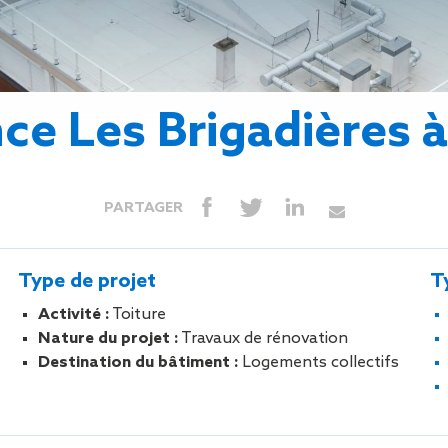
Isolation
Métallerie –
Entretie
Thermique par
Serrurerie
plat inacce
l’Extérieur
Entretie
Perméabilité
toiture-ter
à l’air
accessible
ce Les Brigadières 
Entretie
toiture en
Entretie
toiture
PARTAGER
photovolta
Entretie
toiture vég
Type de projet
T
Entretie
installatio
Activité :
Toiture
pluviale si
Nature du projet :
Travaux de rénovation
Petits t
Destination du bâtiment :
Logements collectifs
toiture
Recherc
fuites