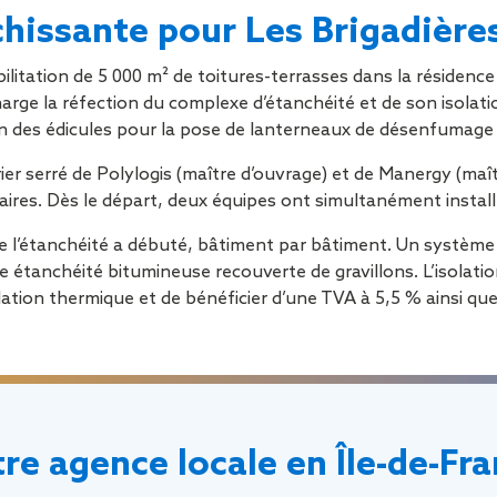
Sécurisa
îchissante pour Les Brigadière
toiture
ilitation de 5 000 m² de toitures-terrasses dans la résidence
arge la réfection du complexe d’étanchéité et de son isolation
tion des édicules pour la pose de lanterneaux de désenfumage 
drier serré de Polylogis (maître d’ouvrage) et de Manergy (ma
aires. Dès le départ, deux équipes ont simultanément install
n de l’étanchéité a débuté, bâtiment par bâtiment. Un systè
ne étanchéité bitumineuse recouverte de gravillons. L’isolat
tion thermique et de bénéficier d’une TVA à 5,5 % ainsi que 
re agence locale en Île-de-Fr