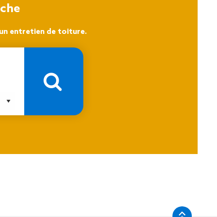
oche
n entretien de toiture.