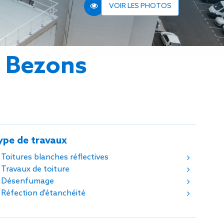
n de toit
VOIR LES PHOTOS
ssible
n de
rasse
à Bezons
n de
 amiante
n de
ïque
n de
étalisée
ype de travaux
n des
ns d’eau
Toitures blanches réflectives
phoïde
Travaux de toiture
ravaux de
Désenfumage
Réfection d'étanchéité
he de