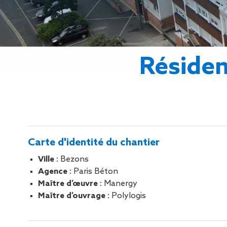
Gestion des Eaux
Pluviales (GEP)
Hygrométrie
Rafraichissement
adiabatique
Résiden
Réfection
d’étanchéité
Toiture
photovoltaïque
Toitures blanches
réflectives
Travaux sur
Carte d'identité du chantier
amiante/Désamiantage
Végétalisation de
Ville
: Bezons
toiture
Agence
: Paris Béton
Ventilation naturelle
Maître d’œuvre
: Manergy
Maître d’ouvrage
: Polylogis