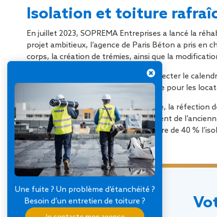
Isolation et toiture rafra
En juillet 2023, SOPREMA Entreprises a lancé la réhab
projet ambitieux, l’agence de Paris Béton a pris en ch
corps, la création de trémies, ainsi que la modifica
L’un des principaux défis était de respecter le calen
en janvier 2024 pour minimiser la gêne pour les locat
Une fois la mise en sécurité effectuée, la réfectio
Chagall) a été prescrit en remplacement de l’ancien
Alu+ de SOPREMA) a permis d’accroître de 40 % l’isola
Une fuite ? Un problème d’étanchéité ?
Vot
Besoin d’un entretien de toiture ?
Je contacte mon agence