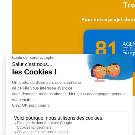
Tro
Pour votre projet de c
81
AGE
ET FI
EN F