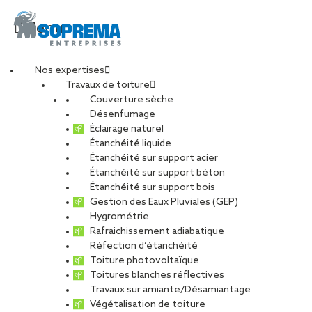
Menu
Nos expertises
Travaux de toiture
Soprema_12-09 (3)
Couverture sèche
Désenfumage
Éclairage naturel
Étanchéité liquide
PARTAGER
Étanchéité sur support acier
Étanchéité sur support béton
16 septembre 2024
Étanchéité sur support bois
Gestion des Eaux Pluviales (GEP)
Hygrométrie
Rafraichissement adiabatique
Réfection d’étanchéité
Toiture photovoltaïque
Toitures blanches réflectives
Travaux sur amiante/Désamiantage
Végétalisation de toiture