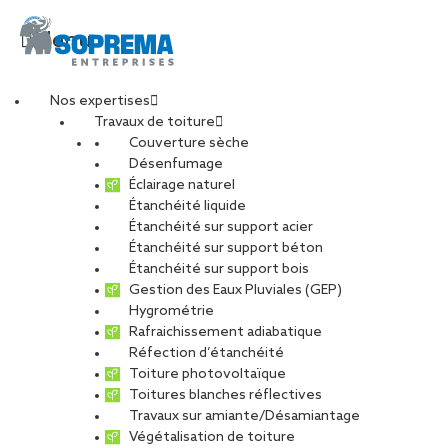
Menu
Nos expertises
Travaux de toiture
Visite des étudiants
Couverture sèche
Désenfumage
Éclairage naturel
de 5ème année de
Étanchéité liquide
Étanchéité sur support acier
Étanchéité sur support béton
l’INSA Strasbourg au
Étanchéité sur support bois
Gestion des Eaux Pluviales (GEP)
Grand Charles
Hygrométrie
Rafraichissement adiabatique
Réfection d’étanchéité
Toiture photovoltaïque
PARTAGER
Toitures blanches réflectives
Travaux sur amiante/Désamiantage
16 septembre 2024
Végétalisation de toiture