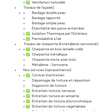
Ventilation naturelle
Retour en images sur la visite des étudiants de 5ème année
Travaux de façade
de l’
INSA Strasbourg
au Grand Charles, Siège du Groupe
Bardage double peau
SOPREMA.
Bardage rapporté
Au programme, ce 12 septembre dernier :
Bardage simple peau
Étanchéité des parois enterrées
– Présentation du groupe dans l’atrium par des collaborateurs
Isolation Thermique par l’Extérieur
de l’
agence de Strasbourg
, ainsi que Rodolphe LEFEVRE et
Perméabilité à l’air
Julien WHITE – anciens étudiants de l’INSA (promo 97 et 2011)
Travaux de charpente & métallerie-serrurerie
– Déjeuner au restaurant d’entreprise
Charpente en bois lamellé-collé
– Visite du chantier de la nouvelle usine d’étanchéité liquide
Charpente métallique
SOPREMA, réalisé par Strasbourg et
BCM
Charpente mixte acier-bois
– Visite du Grand Charles et ses infrastructures
Métallerie – Serrurerie
– Démonstration du service
SOPSCAN
par Paul-Emile Defaix
Nos services Soprassistance
– Présentations de 4 sujets de Projets de Fin d’Etudes (PFE)
Contrat d’entretien
proposés aux étudiants
Dépannage de toiture et réparation
Diagnostic de toiture
Merci à l’INSA Strasbourg, aux étudiants présents ainsi que
Entretien toiture-terrasse
tous les collaborateurs impliqués pour la réussite de cette
Entretien toiture en amiante
journée !
Entretien de toiture photovoltaïque
Entretien de toiture végétalisée