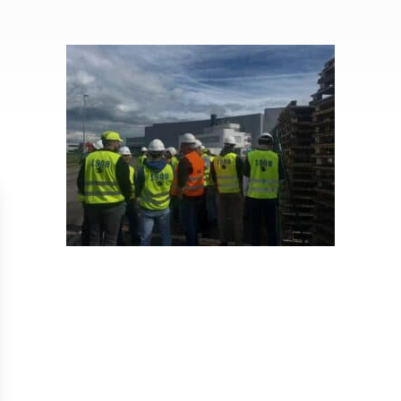
Isolation
Métallerie –
Entretie
Thermique par
Serrurerie
plat inacce
l’Extérieur
Entretie
Perméabilité
toiture-ter
à l’air
accessible
Entretie
toiture en
Entretie
toiture
photovolta
Entretie
toiture vég
Entretie
installatio
pluviale si
Petits t
toiture
Recherc
fuites