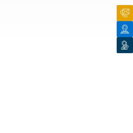
n de toit
ssible
n de
rasse
n de
 amiante
n de
ïque
n de
étalisée
n des
ns d’eau
phoïde
ravaux de
he de