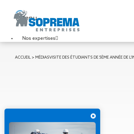
Menu
Nos expertises
Travaux de toiture
ACCUEIL
>
MÉDIAS
VISITE DES ÉTUDIANTS DE 5ÈME ANNÉE DE 
Couverture sèche
Désenfumage
Éclairage naturel
Étanchéité liquide
Étanchéité sur support
acier
Étanchéité sur support
béton
Étanchéité sur support
bois
16 septembre 2024