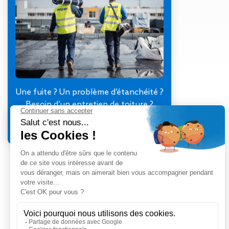
Gestion des Eaux
Pluviales (GEP)
Hygrométrie
Rafraichissement
adiabatique
Réfection
d’étanchéité
Toiture
Une fuite ? Un problème d’étanchéité ?
photovoltaïque
Besoin d’un entretien de toiture ?
Toitures blanches
Je contacte mon agence
réflectives
Travaux sur
amiante/Désamiantage
Végétalisation de
toiture
Ventilation naturelle