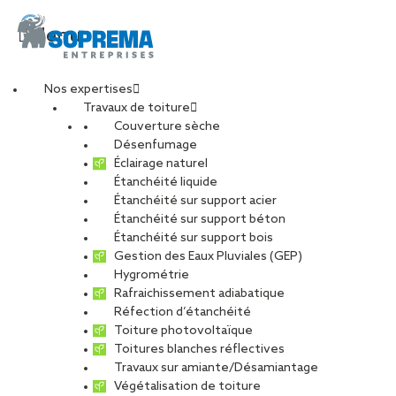
Menu
Nos expertises
Travaux de toiture
Florence Rivière,
Couverture sèche
Désenfumage
Éclairage naturel
Responsable
Étanchéité liquide
Étanchéité sur support acier
Étanchéité sur support béton
SOPRASSISTANCE
Étanchéité sur support bois
Gestion des Eaux Pluviales (GEP)
chez SOPREMA
Hygrométrie
Rafraichissement adiabatique
Réfection d’étanchéité
Entreprises
Toiture photovoltaïque
Toitures blanches réflectives
Travaux sur amiante/Désamiantage
PARTAGER
Végétalisation de toiture