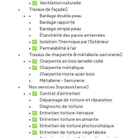
Ventilation naturelle
10 juin 2024
Travaux de façade
Bardage double peau
Bardage rapporté
Bardage simple peau
Étanchéité des parois enterrées
Isolation Thermique par l’Extérieur
Perméabilité à l’air
Travaux de charpente & métallerie-serrurerie
Charpente en bois lamellé-collé
Charpente métallique
Charpente mixte acier-bois
Métallerie – Serrurerie
Nos services Soprassistance
Contrat d’entretien
Dépannage de toiture et réparation
Diagnostic de toiture
Entretien toiture-terrasse
Entretien toiture en amiante
Peux-tu te présenter ?
Entretien de toiture photovoltaïque
Entretien de toiture végétalisée
Je m’appelle Mathis Sevrain, j’ai 19 ans et actuellement je suis en