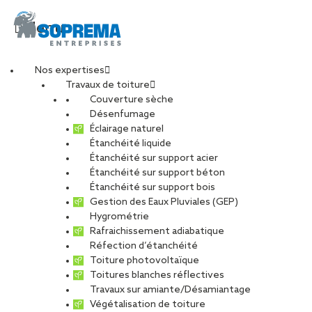
Menu
Nos expertises
Travaux de toiture
Témoignage de
Couverture sèche
Désenfumage
Éclairage naturel
Mathis, alternant
Étanchéité liquide
Étanchéité sur support acier
Étanchéité sur support béton
conducteur de travaux
Étanchéité sur support bois
Gestion des Eaux Pluviales (GEP)
SOPREMA Entreprises
Hygrométrie
Rafraichissement adiabatique
Réfection d’étanchéité
Reims
Toiture photovoltaïque
Toitures blanches réflectives
Travaux sur amiante/Désamiantage
PARTAGER
Végétalisation de toiture