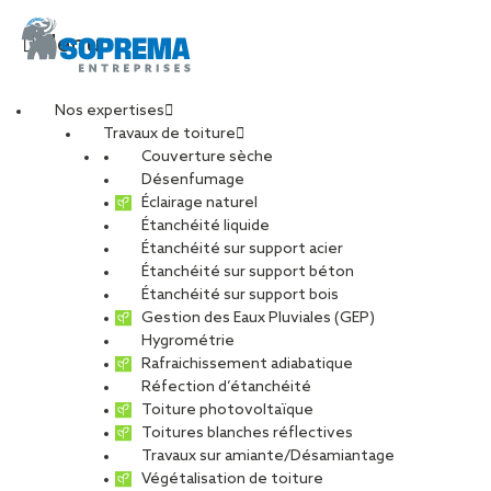
Menu
Nos expertises
Travaux de toiture
Témoignage de
Couverture sèche
Désenfumage
Éclairage naturel
Maxime, alternant
Étanchéité liquide
Étanchéité sur support acier
Étanchéité sur support béton
conducteur de travaux
Étanchéité sur support bois
Gestion des Eaux Pluviales (GEP)
à Bourges
Hygrométrie
Rafraichissement adiabatique
Réfection d’étanchéité
Toiture photovoltaïque
PARTAGER
Toitures blanches réflectives
Travaux sur amiante/Désamiantage
05 juillet 2023
Végétalisation de toiture