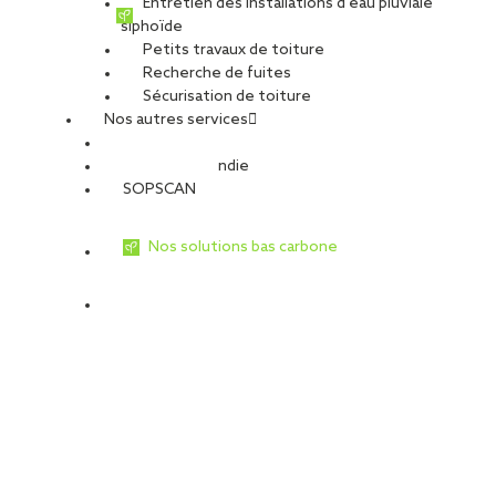
Entretien des installations d’eau pluviale
siphoïde
Petits travaux de toiture
Recherche de fuites
Sécurisation de toiture
Nos autres services
Sécurité Incendie
SOPSCAN
Nos solutions bas carbone
Peux-tu te présenter ?
Je m’appelle Maxime Gitton. Avant de commencer une
licence