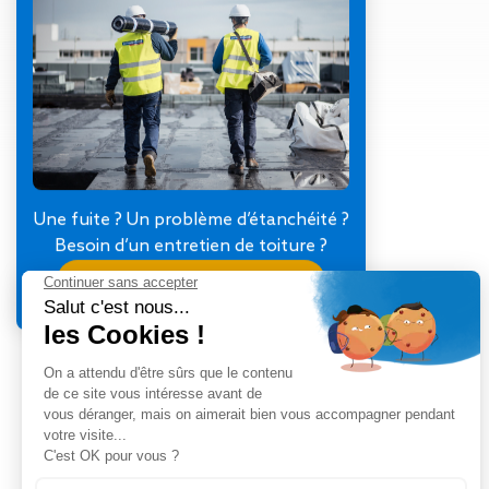
Gestion des Eaux
Pluviales (GEP)
Hygrométrie
Rafraichissement
adiabatique
Réfection
d’étanchéité
Toiture
photovoltaïque
Une fuite ? Un problème d’étanchéité ?
Toitures blanches
Besoin d’un entretien de toiture ?
réflectives
Je contacte mon agence
Travaux sur
amiante/Désamiantage
Végétalisation de
toiture
Ventilation naturelle