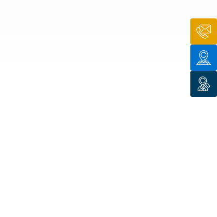
n de toit
ssible
n de
rasse
n de
 amiante
n de
ïque
n de
étalisée
n des
ns d’eau
phoïde
ravaux de
he de