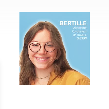
Isolation
Métallerie –
Entretie
Thermique par
Serrurerie
plat inacce
l’Extérieur
Entretie
Perméabilité
toiture-ter
à l’air
accessible
Entretie
toiture en
Entretie
toiture
photovolta
Entretie
toiture vég
Entretie
installatio
pluviale si
Petits t
toiture
Recherc
fuites