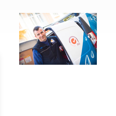
Isolation
Métallerie –
Entretie
Thermique par
Serrurerie
plat inacce
l’Extérieur
Entretie
Perméabilité
toiture-ter
à l’air
accessible
Entretie
toiture en
Entretie
toiture
photovolta
Entretie
toiture vég
Entretie
installatio
pluviale si
Petits t
toiture
Recherc
fuites