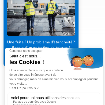
Gestion des Eaux
Pluviales (GEP)
Hygrométrie
Rafraichissement
adiabatique
Réfection
d’étanchéité
Toiture
Une fuite ? Un problème d’étanchéité ?
photovoltaïque
Besoin d’un entretien de toiture ?
Toitures blanches
Je contacte mon agence
réflectives
Travaux sur
amiante/Désamiantage
Végétalisation de
toiture
Ventilation naturelle