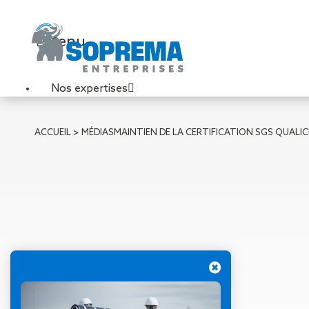
Menu
Nos expertises
Travaux de toiture
ACCUEIL
>
MÉDIAS
MAINTIEN DE LA CERTIFICATION SGS QUALI
Couverture sèche
Désenfumage
Éclairage naturel
Étanchéité liquide
Étanchéité sur support
acier
Étanchéité sur support
béton
Étanchéité sur support
bois
02 novembre 2017