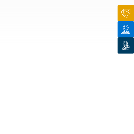
n de toit
ssible
n de
rasse
n de
 amiante
n de
ïque
n de
étalisée
n des
ns d’eau
phoïde
ravaux de
he de