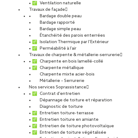
Ventilation naturelle
Travaux de façade
PARTAGER
Bardage double peau
Bardage rapporté
23 mai 2025
Bardage simple peau
Étanchéité des parois enterrées
Isolation Thermique par l’Extérieur
SOPRASSISTANCE
, le service d’entretien et de maintenance
Perméabilité à l’air
du réseau
SOPREMA Entreprises
, confirme une nouvelle fois
Travaux de charpente & métallerie-serrurerie
son
excellence opérationnelle
avec le
renouvellement de
Charpente en bois lamellé-collé
sa certification SGS Qualicert
. Une reconnaissance majeure
Charpente métallique
qui reflète l’implication constante de nos équipes sur le
Charpente mixte acier-bois
terrain et la solidité de notre démarche qualité.
Métallerie – Serrurerie
Nos services Soprassistance
Contrat d’entretien
Une certification de référence
Dépannage de toiture et réparation
Diagnostic de toiture
dans le secteur du service
Entretien toiture-terrasse
Entretien toiture en amiante
La certification
SGS Qualicert
est un gage de fiabilité et de
Entretien de toiture photovoltaïque
professionnalisme. Elle atteste du respect de critères stricts
Entretien de toiture végétalisée
en matière de qualité de service, d’organisation, de réactivité