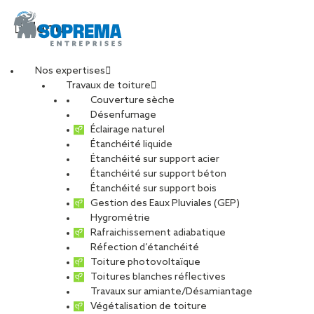
Menu
Nos expertises
Travaux de toiture
Maintien de la
Couverture sèche
Désenfumage
Éclairage naturel
certification SGS
Étanchéité liquide
Étanchéité sur support acier
Étanchéité sur support béton
Qualicert :
Étanchéité sur support bois
Gestion des Eaux Pluviales (GEP)
SOPRASSISTANCE
Hygrométrie
Rafraichissement adiabatique
Réfection d’étanchéité
réaffirme son
Toiture photovoltaïque
Toitures blanches réflectives
Travaux sur amiante/Désamiantage
engagement qualité
Végétalisation de toiture