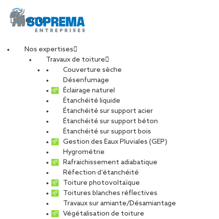
Menu
Nos expertises
Travaux de toiture
cover-article-amiante-
Couverture sèche
Désenfumage
Éclairage naturel
grand-tiny
Étanchéité liquide
Étanchéité sur support acier
Étanchéité sur support béton
PARTAGER
Étanchéité sur support bois
Gestion des Eaux Pluviales (GEP)
Hygrométrie
17 octobre 2017
Rafraichissement adiabatique
Réfection d’étanchéité
Toiture photovoltaïque
Toitures blanches réflectives
Travaux sur amiante/Désamiantage
Végétalisation de toiture