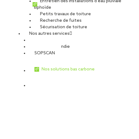
Entretien des installations d’eau pluviale
de bâtiments qui doivent être désamiantés à plus ou moins court
siphoïde
terme. L’État a fixé un cadre réglementaire qui impose la mise en
Petits travaux de toiture
oeuvre de processus rigoureux. Seuls des professionnels formés,
Recherche de fuites
qualifiés et certifiés dans le cas de retrait, peuvent effectuer
Sécurisation de toiture
des travaux en présence d’amiante. Consciente que les
Nos autres services
opérations de désamiantage ou de travaux en milieu amianté
constituent une des facettes de son métier de poseur,
Sécurité Incendie
SOPREMA Entreprises a formé ses équipes et a obtenu la
SOPSCAN
certification Qualibat 1552 (traitement de l’amiante) pour
certaines de ses agences et filiales. Si toutes ses agences ne
Nos solutions bas carbone
sont pas encore certifiées 1552 pour intervenir en sous-section
3, toutes sont formées pour intervenir en sous-section 4 pour
de la maintenance à travers le réseau Soprassistance.