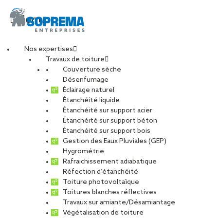
Menu
Nos expertises
Travaux de toiture
SOPRAMIANTE, des
Couverture sèche
Désenfumage
Éclairage naturel
compétences
Étanchéité liquide
Étanchéité sur support acier
Étanchéité sur support béton
certifiées
Étanchéité sur support bois
Gestion des Eaux Pluviales (GEP)
Hygrométrie
PARTAGER
Rafraichissement adiabatique
Réfection d’étanchéité
17 octobre 2017
Toiture photovoltaïque
Toitures blanches réflectives
Travaux sur amiante/Désamiantage
SOPREMA Entreprises a créé SOPRAMIANTE, un réseau d’équipes
Végétalisation de toiture