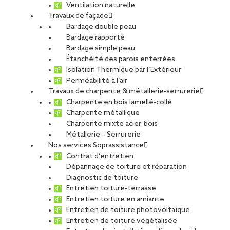
dédiées dans des agences certifiées, capables de prendre en
Ventilation naturelle
charge le désamiantage d’une toiture ou d’une façade avant de
Travaux de façade
procéder à son remplacement.
Bardage double peau
Bardage rapporté
Bardage simple peau
Étanchéité des parois enterrées
Isolation Thermique par l’Extérieur
Perméabilité à l’air
Travaux de charpente & métallerie-serrurerie
Charpente en bois lamellé-collé
Charpente métallique
Crédit photo : Atypix
Charpente mixte acier-bois
Métallerie – Serrurerie
Longtemps utilisé dans la fabrication de produits industriels en
Nos services Soprassistance
raison de sa résistance mécanique et au feu, l’amiante est
Contrat d’entretien
aujourd’hui considéré comme un produit dangereux pour la santé.
Dépannage de toiture et réparation
Une personne fréquemment exposée à des fibres d’amiante
Diagnostic de toiture
risque d’être victime de graves maladies respiratoires quelques
Entretien toiture-terrasse
dizaines d’années plus tard. Son usage est donc interdit en France
Entretien toiture en amiante
depuis 1997.
Entretien de toiture photovoltaïque
Entretien de toiture végétalisée
Mais il existe encore des centaines de milliers de mètres carrés