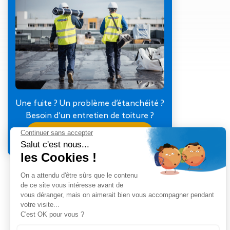
Gestion des Eaux
Pluviales (GEP)
Hygrométrie
Rafraichissement
adiabatique
Réfection
d’étanchéité
Toiture
photovoltaïque
Une fuite ? Un problème d’étanchéité ?
Toitures blanches
Besoin d’un entretien de toiture ?
réflectives
Je contacte mon agence
Travaux sur
amiante/Désamiantage
Végétalisation de
toiture
Ventilation naturelle