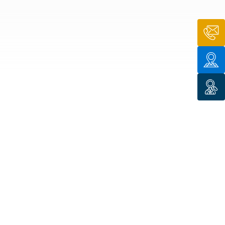
n de toit
ssible
n de
rasse
n de
 amiante
n de
ïque
n de
étalisée
n des
ns d’eau
phoïde
ravaux de
he de