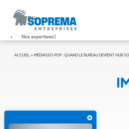
Menu
Nos expertises
Travaux de toiture
ACCUEIL
>
MÉDIAS
SO-POP : QUAND LE BUREAU DEVIENT HUB SO
Couverture sèche
Désenfumage
Éclairage naturel
I
Étanchéité liquide
Étanchéité sur support
acier
Étanchéité sur support
béton
Étanchéité sur support
bois
19 mai 2023