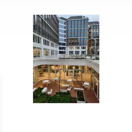
Isolation
Métallerie –
Entretie
Thermique par
Serrurerie
plat inacce
l’Extérieur
Entretie
Perméabilité
toiture-ter
à l’air
accessible
Entretie
toiture en
Entretie
toiture
photovolta
Entretie
toiture vég
Entretie
installatio
pluviale si
Petits t
toiture
Recherc
fuites