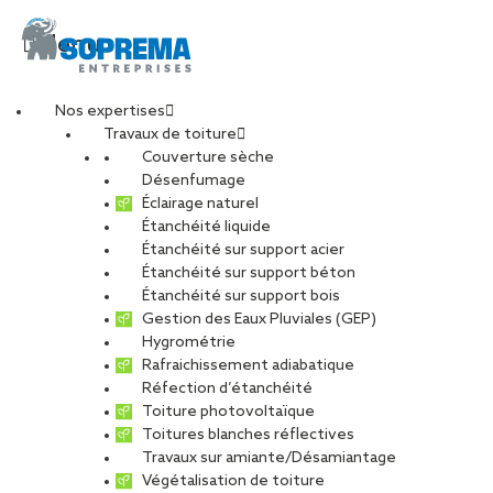
Menu
Nos expertises
Travaux de toiture
Couverture sèche
10-3
Désenfumage
Éclairage naturel
Étanchéité liquide
PARTAGER
Étanchéité sur support acier
Étanchéité sur support béton
19 janvier 2021
Étanchéité sur support bois
Gestion des Eaux Pluviales (GEP)
Hygrométrie
Rafraichissement adiabatique
Réfection d’étanchéité
Toiture photovoltaïque
Toitures blanches réflectives
Travaux sur amiante/Désamiantage
Végétalisation de toiture