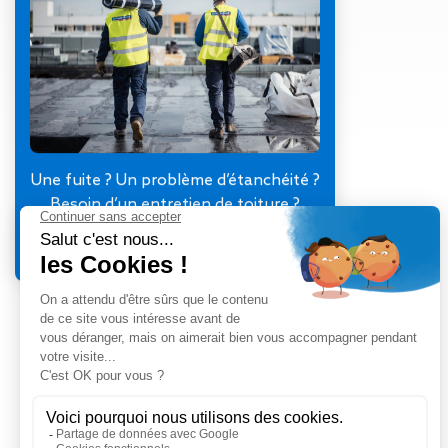
Gestion des Eaux
Pluviales (GEP)
Hygrométrie
Rafraichissement
adiabatique
Réfection
d’étanchéité
Toiture
Une fuite ? Un problème d’étanchéité ?
photovoltaïque
Besoin d’un entretien de toiture ?
Toitures blanches
Je contacte mon agence
réflectives
Travaux sur
amiante/Désamiantage
Végétalisation de
toiture
Ventilation naturelle