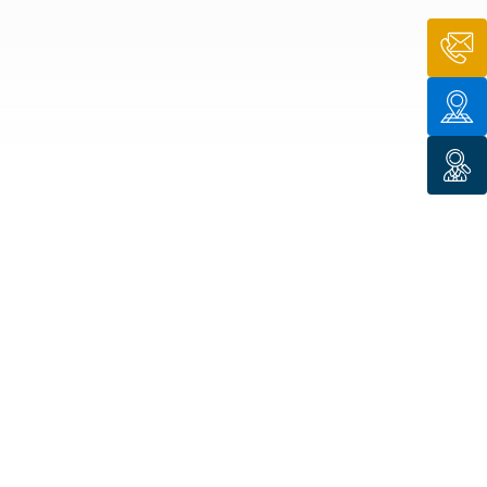
n de toit
ssible
n de
rasse
n de
 amiante
n de
ïque
n de
étalisée
n des
ns d’eau
phoïde
ravaux de
he de