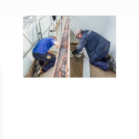
Isolation
Métallerie –
Entretie
Thermique par
Serrurerie
plat inacce
l’Extérieur
Entretie
Perméabilité
toiture-ter
à l’air
accessible
Entretie
toiture en
Entretie
toiture
photovolta
Entretie
toiture vég
Entretie
installatio
pluviale si
Petits t
toiture
Recherc
fuites