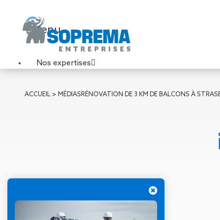
Menu
Nos expertises
Travaux de toiture
ACCUEIL
>
MÉDIAS
RÉNOVATION DE 3 KM DE BALCONS À STRA
Couverture sèche
Désenfumage
Éclairage naturel
Étanchéité liquide
Étanchéité sur support
acier
Étanchéité sur support
béton
Étanchéité sur support
bois
03 décembre 2019