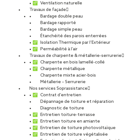
Ventilation naturelle
Travaux de façade
Bardage double peau
Bardage rapporté
Bardage simple peau
Étanchéité des parois enterrées
Isolation Thermique par l’Extérieur
Perméabilité à l’air
Travaux de charpente & métallerie-serrurerie
Charpente en bois lamellé-collé
Charpente métallique
Charpente mixte acier-bois
Métallerie – Serrurerie
Réemploi des aciers : comment un
Nos services Soprassistance
chantier des années 1960 relève le
Contrat d’entretien
défi bas carbone
Dépannage de toiture et réparation
Diagnostic de toiture
Sur un projet de restructuration d’un bâtiment des
Entretien toiture-terrasse
Entretien toiture en amiante
années 1960 en acier, les équipes de CCS ont relevé
Entretien de toiture photovoltaïque
le défi du réemploi des aciers de structure. «
Entretien de toiture végétalisée
L’objectif : conserver et réutiliser un maximum des