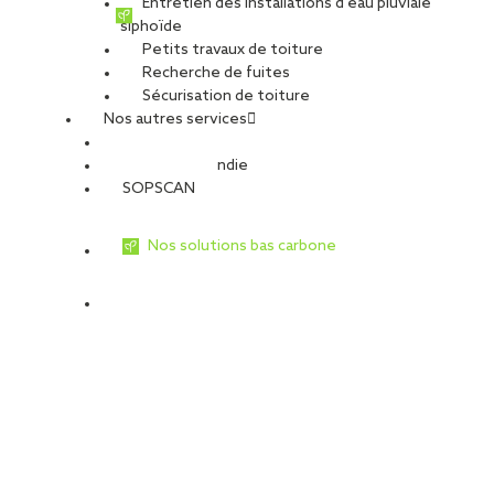
Entretien des installations d’eau pluviale
poutres existantes, en cohérence avec [...]
siphoïde
Petits travaux de toiture
Recherche de fuites
Sécurisation de toiture
Nos autres services
Sécurité Incendie
SOPSCAN
Nos solutions bas carbone
Réfection de toiture à Cestas (33) :
SOPREMA Entreprises valorise les