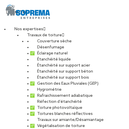
Menu
Nos expertises
Travaux de toiture
Pays de la Loire
Couverture sèche
Désenfumage
Éclairage naturel
TOUS
CARRIÈRE
CHARPENTE
Étanchéité liquide
Étanchéité sur support acier
DÉVELOPPEMENT DURABLE
Étanchéité sur support béton
ENTRETIEN ET MAINTENANCE
PHOTOVOLTAÏQUE
Étanchéité sur support bois
Gestion des Eaux Pluviales (GEP)
RÉNOVATION
RÉSEAU
Hygrométrie
Rafraichissement adiabatique
Réfection d’étanchéité
Toiture photovoltaïque
Toitures blanches réflectives
Travaux sur amiante/Désamiantage
Végétalisation de toiture