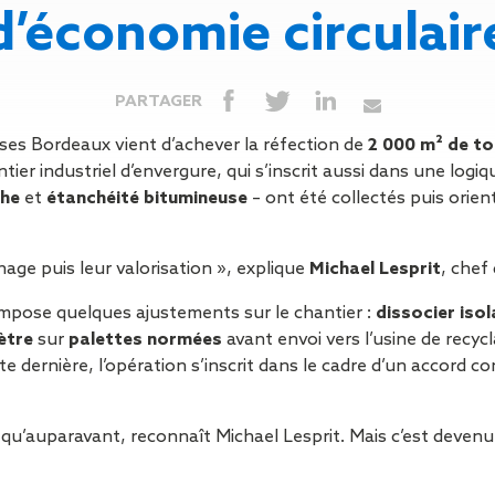
Isolation
Métallerie –
Entretie
d’économie circulair
Thermique par
Serrurerie
plat inacce
l’Extérieur
Entretie
Perméabilité
toiture-ter
PARTAGER
à l’air
accessible
Entretie
es Bordeaux vient d’achever la réfection de
2 000 m² de to
toiture en
tier industriel d’envergure, qui s’inscrit aussi dans une logiq
Entretie
che
et
étanchéité bitumineuse
– ont été collectés puis orien
toiture
photovolta
Entretie
age puis leur valorisation », explique
Michael Lesprit
, chef
toiture vég
pose quelques ajustements sur le chantier :
dissocier iso
Entretie
ètre
sur
palettes normées
avant envoi vers l’usine de recycl
installatio
tte dernière, l’opération s’inscrit dans le cadre d’un accord
pluviale si
Petits t
toiture
qu’auparavant, reconnaît Michael Lesprit. Mais c’est devenu 
Recherc
fuites