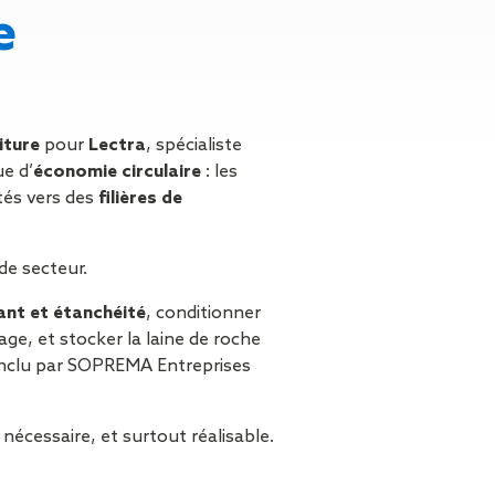
n de toit
e
ssible
n de
rasse
n de
iture
pour
Lectra
, spécialiste
 amiante
ue d’
économie circulaire
: les
n de
tés vers des
filières de
ïque
n de
 de secteur.
étalisée
lant et étanchéité
, conditionner
n des
age, et stocker la laine de roche
ns d’eau
 conclu par SOPREMA Entreprises
phoïde
ravaux de
nécessaire, et surtout réalisable.
he de