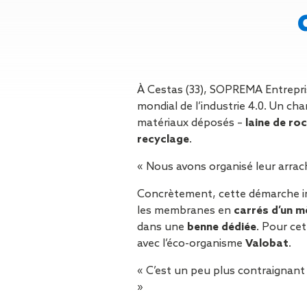
Gestion des Eaux
Pluviales (GEP)
Hygrométrie
Rafraichissement
adiabatique
Réfection
À Cestas (33), SOPREMA Entrepris
d’étanchéité
mondial de l’industrie 4.0. Un chan
Toiture
matériaux déposés –
laine de ro
photovoltaïque
recyclage
.
Toitures blanches
réflectives
« Nous avons organisé leur arrach
Travaux sur
Concrètement, cette démarche im
amiante/Désamiantage
les membranes en
carrés d’un m
Végétalisation de
dans une
benne dédiée
. Pour ce
toiture
avec l’éco-organisme
Valobat
.
Ventilation naturelle
« C’est un peu plus contraignant 
»