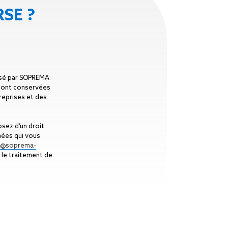
RSE ?
tisé par SOPREMA
 sont conservées
reprises et des
osez d’un droit
nées qui vous
t@soprema-
 le traitement de