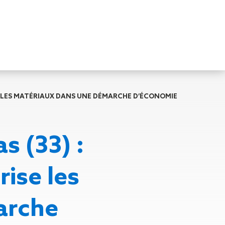
Nos autres
SE LES MATÉRIAUX DANS UNE DÉMARCHE D’ÉCONOMIE
services
Sécurité
incendie
s (33) :
ge de
SOPSCAN
Nos
ise les
ic de
solutions
bas
arche
n toiture-
carbone