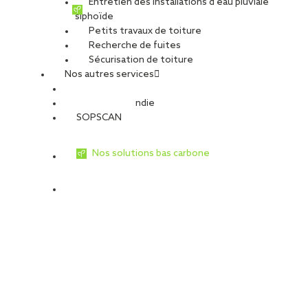
Entretien des installations d’eau pluviale
poutres existantes, en cohérence avec [...]
siphoïde
Petits travaux de toiture
Recherche de fuites
Sécurisation de toiture
Nos autres services
Sécurité Incendie
SOPSCAN
Nos solutions bas carbone
Réfection de toiture à Cestas (33) :
SOPREMA Entreprises valorise les