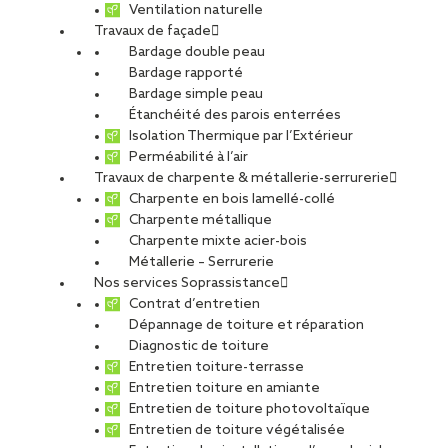
Ventilation naturelle
Travaux de façade
Bardage double peau
Bardage rapporté
Bardage simple peau
Étanchéité des parois enterrées
Isolation Thermique par l’Extérieur
Perméabilité à l’air
Travaux de charpente & métallerie-serrurerie
Charpente en bois lamellé-collé
Charpente métallique
Charpente mixte acier-bois
Métallerie – Serrurerie
Réemploi des aciers : comment un
Nos services Soprassistance
chantier des années 1960 relève le
Contrat d’entretien
défi bas carbone
Dépannage de toiture et réparation
Diagnostic de toiture
Sur un projet de restructuration d’un bâtiment des
Entretien toiture-terrasse
Entretien toiture en amiante
années 1960 en acier, les équipes de CCS ont relevé
Entretien de toiture photovoltaïque
le défi du réemploi des aciers de structure. «
Entretien de toiture végétalisée
L’objectif : conserver et réutiliser un maximum des