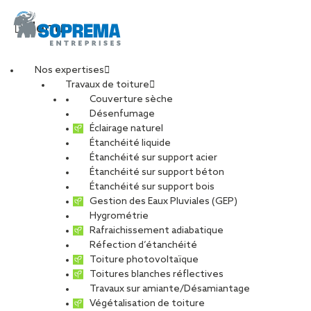
Menu
Nos expertises
Travaux de toiture
Normandie
Couverture sèche
Désenfumage
Éclairage naturel
TOUS
CARRIÈRE
CHARPENTE
Étanchéité liquide
Étanchéité sur support acier
DÉVELOPPEMENT DURABLE
Étanchéité sur support béton
ENTRETIEN ET MAINTENANCE
PHOTOVOLTAÏQUE
Étanchéité sur support bois
Gestion des Eaux Pluviales (GEP)
RÉNOVATION
RÉSEAU
Hygrométrie
Rafraichissement adiabatique
Réfection d’étanchéité
Toiture photovoltaïque
Toitures blanches réflectives
Travaux sur amiante/Désamiantage
Végétalisation de toiture