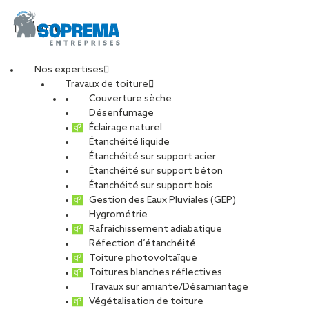
Menu
Nos expertises
Travaux de toiture
IMG_0482-min
Couverture sèche
Désenfumage
Éclairage naturel
Étanchéité liquide
PARTAGER
Étanchéité sur support acier
Étanchéité sur support béton
25 novembre 2022
Étanchéité sur support bois
Gestion des Eaux Pluviales (GEP)
Hygrométrie
Rafraichissement adiabatique
Réfection d’étanchéité
Toiture photovoltaïque
Toitures blanches réflectives
Travaux sur amiante/Désamiantage
Végétalisation de toiture