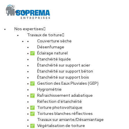
Menu
Nos expertises
Travaux de toiture
20231004 – Vue 1-min
Couverture sèche
Désenfumage
Éclairage naturel
Étanchéité liquide
PARTAGER
Étanchéité sur support acier
Étanchéité sur support béton
18 mars 2024
Étanchéité sur support bois
Gestion des Eaux Pluviales (GEP)
Hygrométrie
Rafraichissement adiabatique
Réfection d’étanchéité
Toiture photovoltaïque
Toitures blanches réflectives
Travaux sur amiante/Désamiantage
Végétalisation de toiture