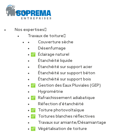
Menu
Nos expertises
Travaux de toiture
Couverture sèche
coeur3
Désenfumage
Éclairage naturel
Étanchéité liquide
PARTAGER
Étanchéité sur support acier
Étanchéité sur support béton
16 avril 2021
Étanchéité sur support bois
Gestion des Eaux Pluviales (GEP)
Hygrométrie
Rafraichissement adiabatique
Réfection d’étanchéité
Toiture photovoltaïque
Toitures blanches réflectives
Travaux sur amiante/Désamiantage
Végétalisation de toiture