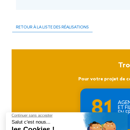
RETOUR À LA LISTE DES RÉALISATIONS
Tro
Pour votre projet de c
81
AGE
ET FI
EN F