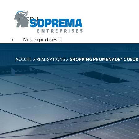
Menu
Nos expertises
Travaux de toiture
ACCUEIL
>
REALISATIONS
>
SHOPPING PROMENADE® COEUR
Couverture sèche
Désenfumage
Éclairage naturel
Étanchéité liquide
Étanchéité sur support
acier
Étanchéité sur support
béton
Étanchéité sur support
bois