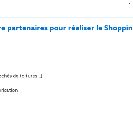
Sécurisa
toiture
e partenaires pour réaliser le Shopp
ochés de toitures…)
brication