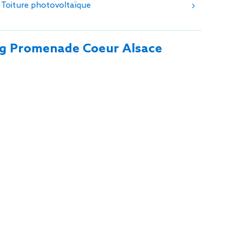
tion de
Toiture photovoltaïque
ing Promenade Coeur Alsace