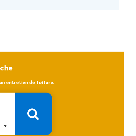
oche
n entretien de toiture.