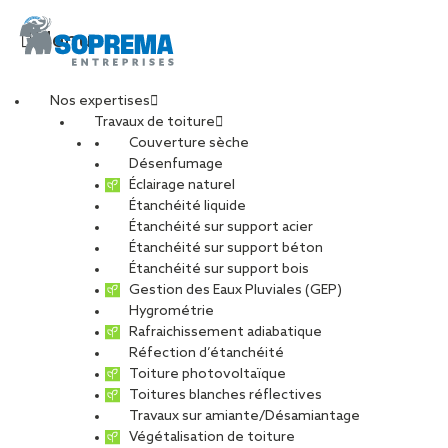
Menu
Nos expertises
Travaux de toiture
618A4779-min
Couverture sèche
Désenfumage
Éclairage naturel
Étanchéité liquide
PARTAGER
Étanchéité sur support acier
Étanchéité sur support béton
30 novembre 2023
Étanchéité sur support bois
Gestion des Eaux Pluviales (GEP)
Hygrométrie
Rafraichissement adiabatique
Réfection d’étanchéité
Toiture photovoltaïque
Toitures blanches réflectives
Travaux sur amiante/Désamiantage
Végétalisation de toiture