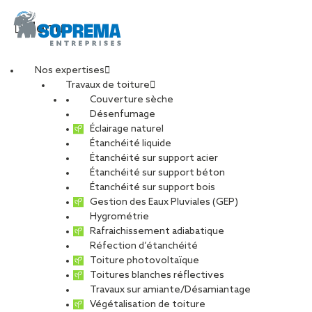
Menu
Nos expertises
Travaux de toiture
Couverture sèche
SEL int
Désenfumage
Éclairage naturel
Étanchéité liquide
PARTAGER
Étanchéité sur support acier
Étanchéité sur support béton
28 juin 2023
Étanchéité sur support bois
Gestion des Eaux Pluviales (GEP)
Hygrométrie
Rafraichissement adiabatique
Réfection d’étanchéité
Toiture photovoltaïque
Toitures blanches réflectives
Travaux sur amiante/Désamiantage
Végétalisation de toiture