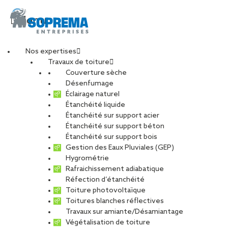
Menu
Nos expertises
Travaux de toiture
Couverture sèche
Désenfumage
Éclairage naturel
Étanchéité liquide
Étanchéité sur support acier
Étanchéité sur support béton
Étanchéité sur support bois
Gestion des Eaux Pluviales (GEP)
Hygrométrie
Rafraichissement adiabatique
Réfection d’étanchéité
Toiture photovoltaïque
Toitures blanches réflectives
Travaux sur amiante/Désamiantage
VOIR LES PHOTOS
Végétalisation de toiture