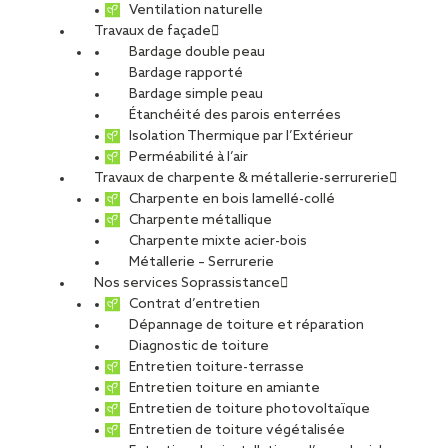
Ventilation naturelle
Travaux de façade
Bardage double peau
Rénovation en
Bardage rapporté
Bardage simple peau
Étanchéité des parois enterrées
étanchéité liquide de
Isolation Thermique par l’Extérieur
Perméabilité à l’air
Travaux de charpente & métallerie-serrurerie
la toiture d’un silo à
Charpente en bois lamellé-collé
Charpente métallique
Vaujours
Charpente mixte acier-bois
Métallerie – Serrurerie
Nos services Soprassistance
Contrat d’entretien
PARTAGER
Dépannage de toiture et réparation
Diagnostic de toiture
Entretien toiture-terrasse
Carte d'identité du chantier
Entretien toiture en amiante
Entretien de toiture photovoltaïque
Ville
: Vaujours
Entretien de toiture végétalisée
Agence
: Paris Acier