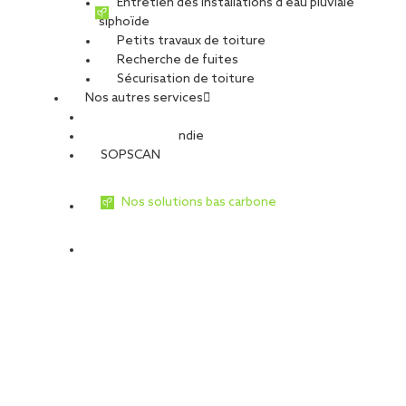
Entretien des installations d’eau pluviale
Type de projet
siphoïde
Petits travaux de toiture
Activité :
Toiture
Recherche de fuites
Nature du projet :
Travaux de rénovation
Sécurisation de toiture
Destination du bâtiment :
Industries
Nos autres services
Type de travaux
Sécurité Incendie
Travaux de toiture
SOPSCAN
Étanchéité liquide
Nos solutions bas carbone
Rénovation en étanchéité
liquide d’un silo sur un site
industriel – Procédé Alsan® 770
Intervention en urgence par les équipes SOPREMA Entreprises de
Paris sur un site de production afin de minimiser des pertes
d’exploitation dues à des infiltrations.
Le procédé Alsan® 770 est un système d’étanchéité liquide armé