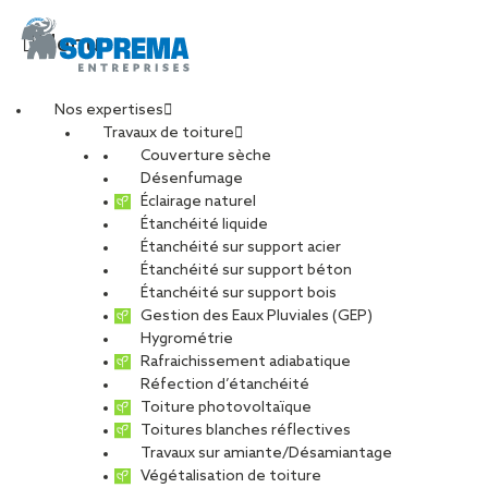
Menu
Nos expertises
Travaux de toiture
SOPREMA_PARC_EXP
Couverture sèche
Désenfumage
Éclairage naturel
Étanchéité liquide
PARTAGER
Étanchéité sur support acier
Étanchéité sur support béton
19 mai 2022
Étanchéité sur support bois
Gestion des Eaux Pluviales (GEP)
Hygrométrie
Rafraichissement adiabatique
Réfection d’étanchéité
Toiture photovoltaïque
Toitures blanches réflectives
Travaux sur amiante/Désamiantage
Végétalisation de toiture