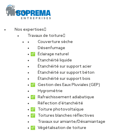
Menu
Nos expertises
Travaux de toiture
SOPREMA_PARC_EXP
Couverture sèche
Désenfumage
Éclairage naturel
Étanchéité liquide
PARTAGER
Étanchéité sur support acier
Étanchéité sur support béton
19 mai 2022
Étanchéité sur support bois
Gestion des Eaux Pluviales (GEP)
Hygrométrie
Rafraichissement adiabatique
Réfection d’étanchéité
Toiture photovoltaïque
Toitures blanches réflectives
Travaux sur amiante/Désamiantage
Végétalisation de toiture