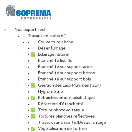
Menu
Nos expertises
Travaux de toiture
DSC_3853-min
Couverture sèche
Désenfumage
Éclairage naturel
Étanchéité liquide
PARTAGER
Étanchéité sur support acier
Étanchéité sur support béton
05 septembre 2022
Étanchéité sur support bois
Gestion des Eaux Pluviales (GEP)
Hygrométrie
Rafraichissement adiabatique
Réfection d’étanchéité
Toiture photovoltaïque
Toitures blanches réflectives
Travaux sur amiante/Désamiantage
Végétalisation de toiture