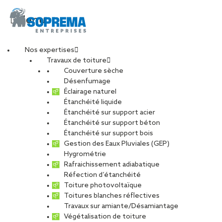
Menu
Nos expertises
Travaux de toiture
Couverture sèche
Désenfumage
Éclairage naturel
Étanchéité liquide
Étanchéité sur support acier
Étanchéité sur support béton
Étanchéité sur support bois
Gestion des Eaux Pluviales (GEP)
Hygrométrie
Rafraichissement adiabatique
Réfection d’étanchéité
Toiture photovoltaïque
Toitures blanches réflectives
Travaux sur amiante/Désamiantage
VOIR LES PHOTOS
Végétalisation de toiture