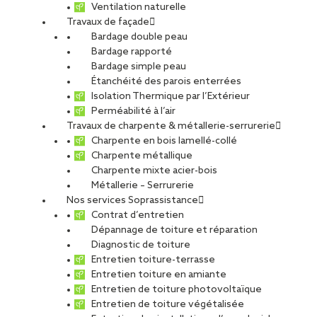
Ventilation naturelle
Travaux de façade
Bardage double peau
Le Dauphiné à Saint-
Bardage rapporté
Bardage simple peau
Étanchéité des parois enterrées
Priest
Isolation Thermique par l’Extérieur
Perméabilité à l’air
Travaux de charpente & métallerie-serrurerie
Charpente en bois lamellé-collé
PARTAGER
Charpente métallique
Charpente mixte acier-bois
Métallerie – Serrurerie
Carte d'identité du chantier
Nos services Soprassistance
Contrat d’entretien
Ville :
Saint-Priest
Dépannage de toiture et réparation
Agence :
Lyon
Diagnostic de toiture
Maitre d’ouvrage :
Nexity
Entretien toiture-terrasse
Entreprise générale
: Novelige, filiale de VINCI Construction
Entretien toiture en amiante
France
Entretien de toiture photovoltaïque
Architecte :
SCHWAB Architectes
Entretien de toiture végétalisée
Type de projet