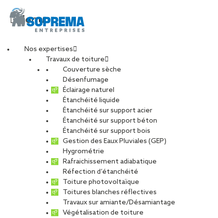
Menu
Nos expertises
Travaux de toiture
maison_culture_bourg
Couverture sèche
Désenfumage
Éclairage naturel
Étanchéité liquide
PARTAGER
Étanchéité sur support acier
Étanchéité sur support béton
14 octobre 2020
Étanchéité sur support bois
Gestion des Eaux Pluviales (GEP)
Hygrométrie
Rafraichissement adiabatique
Réfection d’étanchéité
Toiture photovoltaïque
Toitures blanches réflectives
Travaux sur amiante/Désamiantage
Végétalisation de toiture