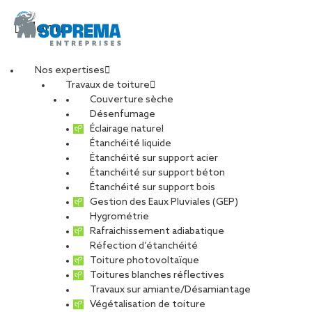
Menu
Nos expertises
Travaux de toiture
IMG_2041-min
Couverture sèche
Désenfumage
Éclairage naturel
Étanchéité liquide
PARTAGER
Étanchéité sur support acier
Étanchéité sur support béton
03 octobre 2023
Étanchéité sur support bois
Gestion des Eaux Pluviales (GEP)
Hygrométrie
Rafraichissement adiabatique
Réfection d’étanchéité
Toiture photovoltaïque
Toitures blanches réflectives
Travaux sur amiante/Désamiantage
Végétalisation de toiture