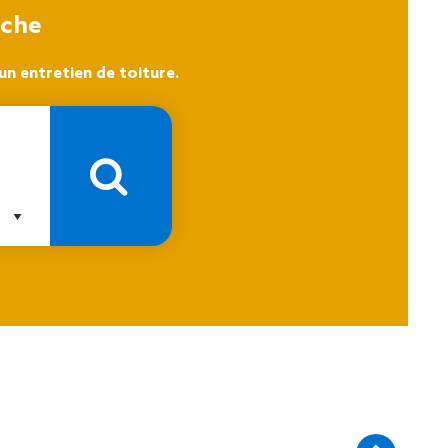
oche
n entretien de toiture.