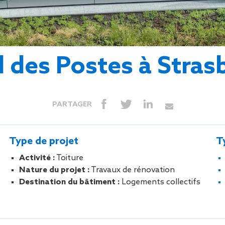
Isolation
Métallerie –
Entretie
Thermique par
Serrurerie
plat inacce
l’Extérieur
Entretie
Perméabilité
toiture-ter
à l’air
accessible
l des Postes à Stras
Entretie
toiture en
Entretie
toiture
PARTAGER
photovolta
Entretie
toiture vég
Type de projet
T
Entretie
installatio
Activité :
Toiture
pluviale si
Nature du projet :
Travaux de rénovation
Petits t
Destination du bâtiment :
Logements collectifs
toiture
Recherc
fuites