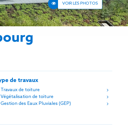
n de toit
VOIR LES PHOTOS
ssible
n de
rasse
bourg
n de
 amiante
n de
ïque
n de
étalisée
ype de travaux
n des
ns d’eau
Travaux de toiture
phoïde
Végétalisation de toiture
ravaux de
Gestion des Eaux Pluviales (GEP)
he de