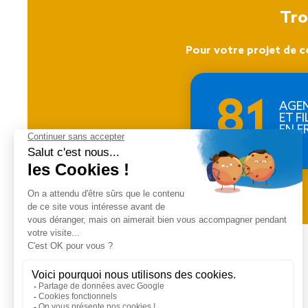
Tro
Pour votre projet de c
81
AGE
ET FI
EN F