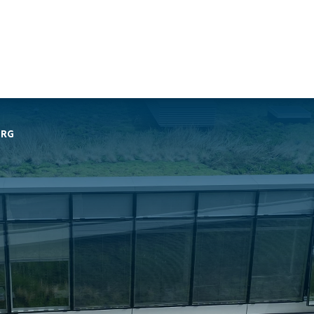
Travaux de
Travaux de
Nos services
URG
façade
charpente &
Soprassistance
Bardage
métallerie-serrurerie
Contrat
double peau
Charpente en
d’entretien
Bardage
bois lamellé-
Dépanna
rapporté
collé
toiture et
Bardage
Charpente
réparation
simple peau
métallique
Diagnost
Étanchéité
Charpente
toiture
des parois
mixte acier-
Entretie
enterrées
bois
terrasse