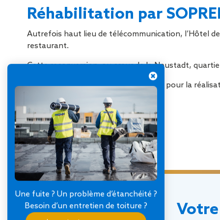
Réhabilitation par SOPRE
Autrefois haut lieu de télécommunication, l’Hôtel des
restaurant.
Cette reconversion, au cœur de la Neustadt, quartie
SOPREMA Entreprises a été mandaté pour la réalisati
lits de pose.
Crédits photos : Vincent Eschmann
Une fuite ? Un problème d’étanchéité ?
Votre
Besoin d’un entretien de toiture ?