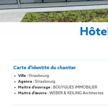
Gestion des Eaux
Pluviales (GEP)
Hygrométrie
Rafraichissement
adiabatique
Hôte
Réfection
d’étanchéité
Toiture
photovoltaïque
Toitures blanches
réflectives
Travaux sur
Carte d'identité du chantier
amiante/Désamiantage
Végétalisation de
Ville
: Strasbourg
toiture
Agence
: Strasbourg
Ventilation naturelle
Maitre d’ouvrage
: BOUYGUES IMMOBILIER
Maitre d’œuvre
: WEBER & KEILING Architectes