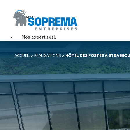
Menu
Nos expertises
Travaux de toiture
ACCUEIL
>
REALISATIONS
>
HÔTEL DES POSTES À STRASBO
Couverture sèche
Désenfumage
Éclairage naturel
Étanchéité liquide
Étanchéité sur support
acier
Étanchéité sur support
béton
Étanchéité sur support
bois