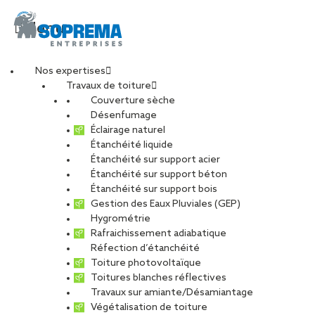
Menu
Nos expertises
Travaux de toiture
PHOTOS LINGAT 2
Couverture sèche
Désenfumage
Éclairage naturel
Étanchéité liquide
PARTAGER
Étanchéité sur support acier
Étanchéité sur support béton
27 novembre 2025
Étanchéité sur support bois
Gestion des Eaux Pluviales (GEP)
Hygrométrie
Rafraichissement adiabatique
Réfection d’étanchéité
Toiture photovoltaïque
Toitures blanches réflectives
Travaux sur amiante/Désamiantage
Végétalisation de toiture