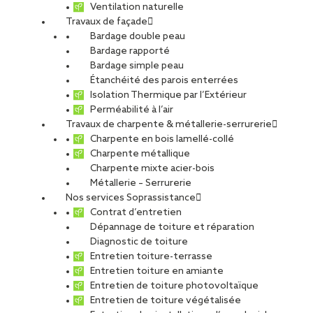
Ventilation naturelle
Travaux de façade
Bardage double peau
École Simone Bastien
Bardage rapporté
Bardage simple peau
Étanchéité des parois enterrées
de Bezannes
Isolation Thermique par l’Extérieur
Perméabilité à l’air
Travaux de charpente & métallerie-serrurerie
Charpente en bois lamellé-collé
PARTAGER
Charpente métallique
Charpente mixte acier-bois
Métallerie – Serrurerie
Carte d'identité du chantier
Nos services Soprassistance
Contrat d’entretien
Ville
: Bezannes
Dépannage de toiture et réparation
Agence
: Reims
Diagnostic de toiture
Maître d’ouvrage :
Ville de Bezannes
Entretien toiture-terrasse
Maître d’œuvre de conception et d’exécution :
Lingat
Entretien toiture en amiante
Architectes, Ingénierie et Environnement
Entretien de toiture photovoltaïque
Photo :
Tower Drone
Entretien de toiture végétalisée
Type de projet