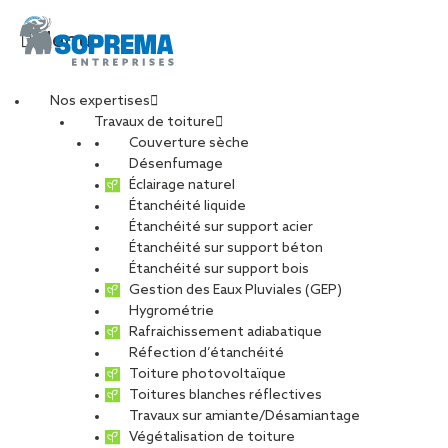
Menu
Nos expertises
Travaux de toiture
Couverture sèche
Désenfumage
Éclairage naturel
Étanchéité liquide
Étanchéité sur support acier
Étanchéité sur support béton
Étanchéité sur support bois
Gestion des Eaux Pluviales (GEP)
Hygrométrie
Rafraichissement adiabatique
Réfection d’étanchéité
Toiture photovoltaïque
Toitures blanches réflectives
Travaux sur amiante/Désamiantage
VOIR LES PHOTOS
Végétalisation de toiture